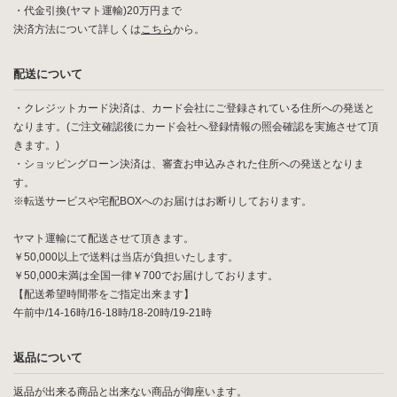
・代金引換(ヤマト運輸)20万円まで
決済方法について詳しくは
こちら
から。
配送について
・クレジットカード決済は、カード会社にご登録されている住所への発送と
なります。(ご注文確認後にカード会社へ登録情報の照会確認を実施させて頂
きます。)
・ショッピングローン決済は、審査お申込みされた住所への発送となりま
す。
※転送サービスや宅配BOXへのお届けはお断りしております。
ヤマト運輸にて配送させて頂きます。
￥50,000以上で送料は当店が負担いたします。
￥50,000未満は全国一律￥700でお届けしております。
【配送希望時間帯をご指定出来ます】
午前中/14-16時/16-18時/18-20時/19-21時
返品について
返品が出来る商品と出来ない商品が御座います。