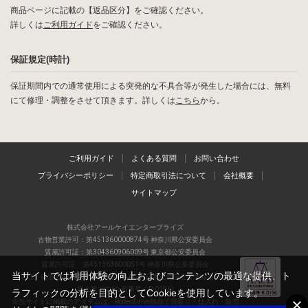
商品ページに記載の【返品区分】をご確認ください。
詳しくは
ご利用ガイド
をご確認ください。
保証規定(時計)
保証期間内での通常使用による突発的な不具合等が発生した場合には、無料
にて修理・調整をさせて頂きます。詳しくは
こちら
から。
ご利用ガイド
よくある質問
お問い合わせ
プライバシーポリシー
特定商取引法について
会社概要
サイトマップ
株式会社アールケイエンタープライズ
古物営業許可：第451360000874号 神奈川県公安委員会
質屋許可証：第304360906009号 東京都公安委員会
質屋許可証：第451363600051号 神奈川県公安委員会
当サイトでは利用体験の向上およびコンテンツの最適な提供、ト
当店は、偽造品の流通防止を目指すAACD(日本流通自主管理協会)の正会
員企業です(会員番号：R-0196)
ラフィックの分析を目的としてCookieを使用しています。
※当サイトに掲載のアイテムは、RodeoDrive独自で買取り・仕入れ・販売