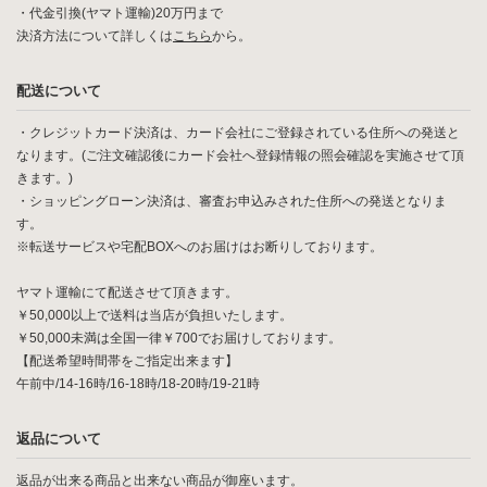
・代金引換(ヤマト運輸)20万円まで
決済方法について詳しくは
こちら
から。
配送について
・クレジットカード決済は、カード会社にご登録されている住所への発送と
なります。(ご注文確認後にカード会社へ登録情報の照会確認を実施させて頂
きます。)
・ショッピングローン決済は、審査お申込みされた住所への発送となりま
す。
※転送サービスや宅配BOXへのお届けはお断りしております。
ヤマト運輸にて配送させて頂きます。
￥50,000以上で送料は当店が負担いたします。
￥50,000未満は全国一律￥700でお届けしております。
【配送希望時間帯をご指定出来ます】
午前中/14-16時/16-18時/18-20時/19-21時
返品について
返品が出来る商品と出来ない商品が御座います。