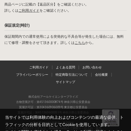
商品ページに記載の【返品区分】をご確認ください。
詳しくは
ご利用ガイド
をご確認ください。
保証規定(時計)
保証期間内での通常使用による突発的な不具合等が発生した場合には、無料
にて修理・調整をさせて頂きます。詳しくは
こちら
から。
ご利用ガイド
よくある質問
お問い合わせ
プライバシーポリシー
特定商取引法について
会社概要
サイトマップ
株式会社アールケイエンタープライズ
古物営業許可：第451360000874号 神奈川県公安委員会
質屋許可証：第304360906009号 東京都公安委員会
質屋許可証：第451363600051号 神奈川県公安委員会
当サイトでは利用体験の向上およびコンテンツの最適な提供、ト
当店は、偽造品の流通防止を目指すAACD(日本流通自主管理協会)の正会
員企業です(会員番号：R-0196)
ラフィックの分析を目的としてCookieを使用しています。
※当サイトに掲載のアイテムは、RodeoDrive独自で買取り・仕入れ・販売