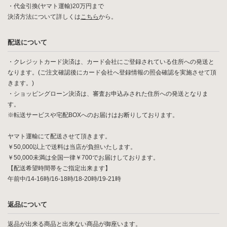
・代金引換(ヤマト運輸)20万円まで
決済方法について詳しくは
こちら
から。
配送について
・クレジットカード決済は、カード会社にご登録されている住所への発送と
なります。(ご注文確認後にカード会社へ登録情報の照会確認を実施させて頂
きます。)
・ショッピングローン決済は、審査お申込みされた住所への発送となりま
す。
※転送サービスや宅配BOXへのお届けはお断りしております。
ヤマト運輸にて配送させて頂きます。
￥50,000以上で送料は当店が負担いたします。
￥50,000未満は全国一律￥700でお届けしております。
【配送希望時間帯をご指定出来ます】
午前中/14-16時/16-18時/18-20時/19-21時
返品について
返品が出来る商品と出来ない商品が御座います。