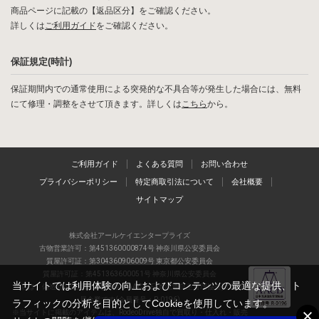
商品ページに記載の【返品区分】をご確認ください。
詳しくは
ご利用ガイド
をご確認ください。
保証規定(時計)
保証期間内での通常使用による突発的な不具合等が発生した場合には、無料
にて修理・調整をさせて頂きます。詳しくは
こちら
から。
ご利用ガイド
よくある質問
お問い合わせ
プライバシーポリシー
特定商取引法について
会社概要
サイトマップ
株式会社アールケイエンタープライズ
古物営業許可：第451360000874号 神奈川県公安委員会
質屋許可証：第304360906009号 東京都公安委員会
質屋許可証：第451363600051号 神奈川県公安委員会
当サイトでは利用体験の向上およびコンテンツの最適な提供、ト
当店は、偽造品の流通防止を目指すAACD(日本流通自主管理協会)の正会
員企業です(会員番号：R-0196)
ラフィックの分析を目的としてCookieを使用しています。
※当サイトに掲載のアイテムは、RodeoDrive独自で買取り・仕入れ・販売