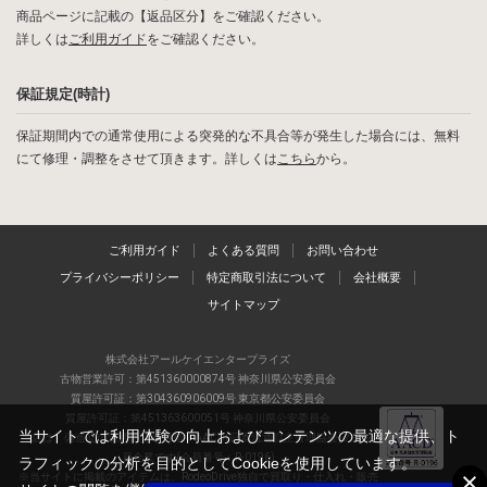
商品ページに記載の【返品区分】をご確認ください。
詳しくは
ご利用ガイド
をご確認ください。
保証規定(時計)
保証期間内での通常使用による突発的な不具合等が発生した場合には、無料
にて修理・調整をさせて頂きます。詳しくは
こちら
から。
ご利用ガイド
よくある質問
お問い合わせ
プライバシーポリシー
特定商取引法について
会社概要
サイトマップ
株式会社アールケイエンタープライズ
古物営業許可：第451360000874号 神奈川県公安委員会
質屋許可証：第304360906009号 東京都公安委員会
質屋許可証：第451363600051号 神奈川県公安委員会
当サイトでは利用体験の向上およびコンテンツの最適な提供、ト
当店は、偽造品の流通防止を目指すAACD(日本流通自主管理協会)の正会
員企業です(会員番号：R-0196)
ラフィックの分析を目的としてCookieを使用しています。
※当サイトに掲載のアイテムは、RodeoDrive独自で買取り・仕入れ・販売