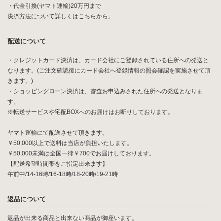
・代金引換(ヤマト運輸)20万円まで
決済方法について詳しくは
こちら
から。
配送について
・クレジットカード決済は、カード会社にご登録されている住所への発送と
なります。(ご注文確認後にカード会社へ登録情報の照会確認を実施させて頂
きます。)
・ショッピングローン決済は、審査お申込みされた住所への発送となりま
す。
※転送サービスや宅配BOXへのお届けはお断りしております。
ヤマト運輸にて配送させて頂きます。
￥50,000以上で送料は当店が負担いたします。
￥50,000未満は全国一律￥700でお届けしております。
【配送希望時間帯をご指定出来ます】
午前中/14-16時/16-18時/18-20時/19-21時
返品について
返品が出来る商品と出来ない商品が御座います。