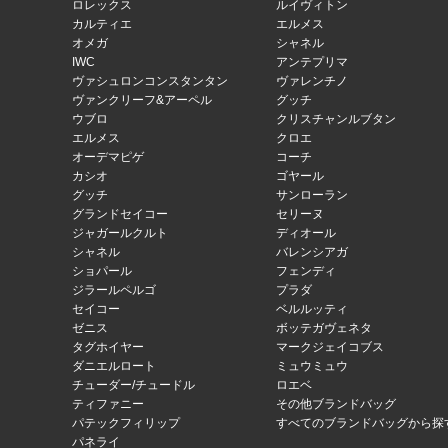
ロレックス
ルイヴィトン
カルティエ
エルメス
オメガ
シャネル
IWC
アンテプリマ
ヴァシュロンコンスタンタン
ヴァレンチノ
ヴァンクリーフ&アーペル
グッチ
ウブロ
クリスチャンルブタン
エルメス
クロエ
オーデマピゲ
コーチ
カシオ
ゴヤール
グッチ
サンローラン
グランドセイコー
セリーヌ
ジャガールクルト
ディオール
シャネル
バレンシアガ
ショパール
フェンディ
ジラールペルゴ
プラダ
セイコー
ベルルッティ
ゼニス
ボッテガヴェネタ
タグホイヤー
マークジェイコブス
ダニエルロート
ミュウミュウ
チューダー/チュードル
ロエベ
ティファニー
その他ブランドバッグ
パテックフィリップ
すべてのブランドバッグから探
パネライ