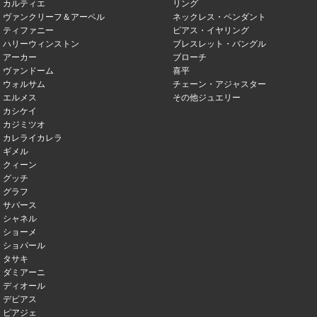
カルティエ
リング
ヴァンクリーフ＆アーペル
ネックレス・ペンダント
ティファニー
ピアス・イヤリング
ハリーウィンストン
ブレスレット・バングル
アーカー
ブローチ
ヴァンドーム
喜平
ウォルサム
チェーン・アジャスター
エルメス
その他ジュエリー
カシケイ
カジミツオ
カレライカレラ
ギメル
クィーン
グッチ
グラフ
サバース
シャネル
ショーメ
ショパール
タサキ
ダミアーニ
ディオール
デビアス
ピアジェ