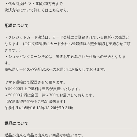
・代金引換(ヤマト運輸)20万円まで
決済方法について詳しくは
こちら
から。
配送について
・クレジットカード決済は、カード会社にご登録されている住所への発送と
なります。(ご注文確認後にカード会社へ登録情報の照会確認を実施させて頂
きます。)
・ショッピングローン決済は、審査お申込みされた住所への発送となりま
す。
※転送サービスや宅配BOXへのお届けはお断りしております。
ヤマト運輸にて配送させて頂きます。
￥50,000以上で送料は当店が負担いたします。
￥50,000未満は全国一律￥700でお届けしております。
【配送希望時間帯をご指定出来ます】
午前中/14-16時/16-18時/18-20時/19-21時
返品について
返品が出来る商品と出来ない商品が御座います。