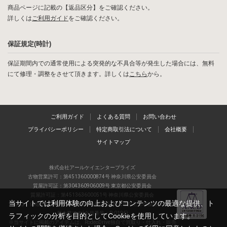
商品ページに記載の【返品区分】をご確認ください。
詳しくは
ご利用ガイド
をご確認ください。
保証規定(時計)
保証期間内での通常使用による突発的な不具合等が発生した場合には、無料
にて修理・調整をさせて頂きます。詳しくは
こちら
から。
ご利用ガイド
よくある質問
お問い合わせ
プライバシーポリシー
特定商取引法について
会社概要
サイトマップ
株式会社アールケイエンタープライズ
古物営業許可：第451360000874号 神奈川県公安委員会
質屋許可証：第304360906009号 東京都公安委員会
質屋許可証：第451363600051号 神奈川県公安委員会
当サイトでは利用体験の向上およびコンテンツの最適な提供、ト
当店は、偽造品の流通防止を目指すAACD(日本流通自主管理協会)の正会
員企業です(会員番号：R-0196)
ラフィックの分析を目的としてCookieを使用しています。
※当サイトに掲載のアイテムは、RodeoDrive独自で買取り・仕入れ・販売