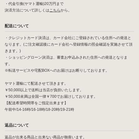
・代金引換(ヤマト運輸)20万円まで
決済方法について詳しくは
こちら
から。
配送について
・クレジットカード決済は、カード会社にご登録されている住所への発送と
なります。(ご注文確認後にカード会社へ登録情報の照会確認を実施させて頂
きます。)
・ショッピングローン決済は、審査お申込みされた住所への発送となりま
す。
※転送サービスや宅配BOXへのお届けはお断りしております。
ヤマト運輸にて配送させて頂きます。
￥50,000以上で送料は当店が負担いたします。
￥50,000未満は全国一律￥700でお届けしております。
【配送希望時間帯をご指定出来ます】
午前中/14-16時/16-18時/18-20時/19-21時
返品について
返品が出来る商品と出来ない商品が御座います。