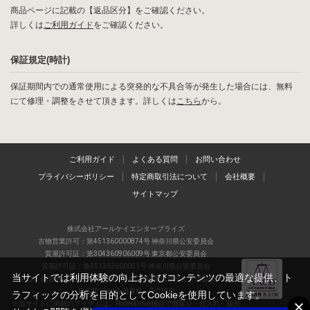
商品ページに記載の【返品区分】をご確認ください。
詳しくは
ご利用ガイド
をご確認ください。
保証規定(時計)
保証期間内での通常使用による突発的な不具合等が発生した場合には、無料
にて修理・調整をさせて頂きます。詳しくは
こちら
から。
ご利用ガイド
よくある質問
お問い合わせ
プライバシーポリシー
特定商取引法について
会社概要
サイトマップ
株式会社アールケイエンタープライズ
古物営業許可：第451360000874号 神奈川県公安委員会
質屋許可証：第304360906009号 東京都公安委員会
質屋許可証：第451363600051号 神奈川県公安委員会
当サイトでは利用体験の向上およびコンテンツの最適な提供、ト
当店は、偽造品の流通防止を目指すAACD(日本流通自主管理協会)の正会
員企業です(会員番号：R-0196)
ラフィックの分析を目的としてCookieを使用しています。
※当サイトに掲載のアイテムは、RodeoDrive独自で買取り・仕入れ・販売