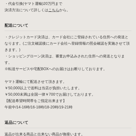
・代金引換(ヤマト運輸)20万円まで
決済方法について詳しくは
こちら
から。
配送について
・クレジットカード決済は、カード会社にご登録されている住所への発送と
なります。(ご注文確認後にカード会社へ登録情報の照会確認を実施させて頂
きます。)
・ショッピングローン決済は、審査お申込みされた住所への発送となりま
す。
※転送サービスや宅配BOXへのお届けはお断りしております。
ヤマト運輸にて配送させて頂きます。
￥50,000以上で送料は当店が負担いたします。
￥50,000未満は全国一律￥700でお届けしております。
【配送希望時間帯をご指定出来ます】
午前中/14-16時/16-18時/18-20時/19-21時
返品について
返品が出来る商品と出来ない商品が御座います。