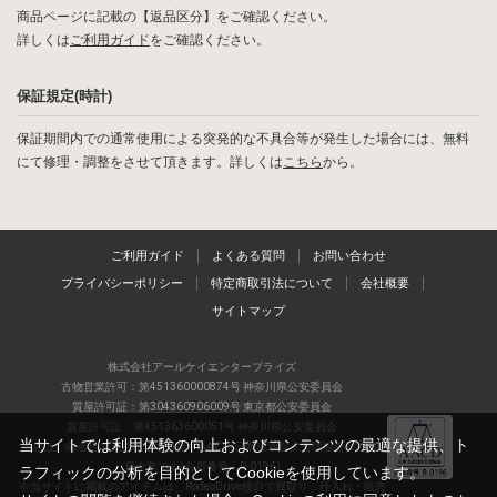
商品ページに記載の【返品区分】をご確認ください。
詳しくは
ご利用ガイド
をご確認ください。
保証規定(時計)
保証期間内での通常使用による突発的な不具合等が発生した場合には、無料
にて修理・調整をさせて頂きます。詳しくは
こちら
から。
ご利用ガイド
よくある質問
お問い合わせ
プライバシーポリシー
特定商取引法について
会社概要
サイトマップ
株式会社アールケイエンタープライズ
古物営業許可：第451360000874号 神奈川県公安委員会
質屋許可証：第304360906009号 東京都公安委員会
質屋許可証：第451363600051号 神奈川県公安委員会
当サイトでは利用体験の向上およびコンテンツの最適な提供、ト
当店は、偽造品の流通防止を目指すAACD(日本流通自主管理協会)の正会
員企業です(会員番号：R-0196)
ラフィックの分析を目的としてCookieを使用しています。
※当サイトに掲載のアイテムは、RodeoDrive独自で買取り・仕入れ・販売