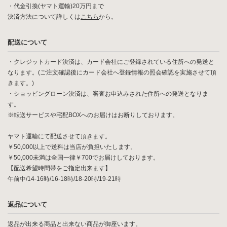
・代金引換(ヤマト運輸)20万円まで
決済方法について詳しくは
こちら
から。
配送について
・クレジットカード決済は、カード会社にご登録されている住所への発送と
なります。(ご注文確認後にカード会社へ登録情報の照会確認を実施させて頂
きます。)
・ショッピングローン決済は、審査お申込みされた住所への発送となりま
す。
※転送サービスや宅配BOXへのお届けはお断りしております。
ヤマト運輸にて配送させて頂きます。
￥50,000以上で送料は当店が負担いたします。
￥50,000未満は全国一律￥700でお届けしております。
【配送希望時間帯をご指定出来ます】
午前中/14-16時/16-18時/18-20時/19-21時
返品について
返品が出来る商品と出来ない商品が御座います。