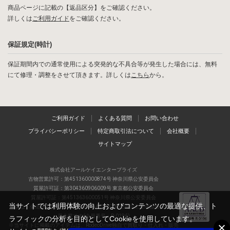
商品ページに記載の【返品区分】をご確認ください。
詳しくは
ご利用ガイド
をご確認ください。
保証規定(時計)
保証期間内での通常使用による突発的な不具合等が発生した場合には、無料
にて修理・調整をさせて頂きます。詳しくは
こちら
から。
ご利用ガイド
よくある質問
お問い合わせ
プライバシーポリシー
特定商取引法について
会社概要
サイトマップ
株式会社アールケイエンタープライズ
古物営業許可：第451360000874号 神奈川県公安委員会
質屋許可証：第304360906009号 東京都公安委員会
質屋許可証：第451363600051号 神奈川県公安委員会
当サイトでは利用体験の向上およびコンテンツの最適な提供、ト
当店は、偽造品の流通防止を目指すAACD(日本流通自主管理協会)の正会
員企業です(会員番号：R-0196)
ラフィックの分析を目的としてCookieを使用しています。
※当サイトに掲載のアイテムは、RodeoDrive独自で買取り・仕入れ・販売