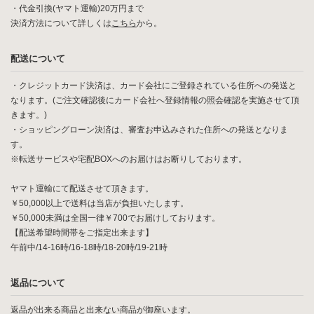
・代金引換(ヤマト運輸)20万円まで
決済方法について詳しくは
こちら
から。
配送について
・クレジットカード決済は、カード会社にご登録されている住所への発送と
なります。(ご注文確認後にカード会社へ登録情報の照会確認を実施させて頂
きます。)
・ショッピングローン決済は、審査お申込みされた住所への発送となりま
す。
※転送サービスや宅配BOXへのお届けはお断りしております。
ヤマト運輸にて配送させて頂きます。
￥50,000以上で送料は当店が負担いたします。
￥50,000未満は全国一律￥700でお届けしております。
【配送希望時間帯をご指定出来ます】
午前中/14-16時/16-18時/18-20時/19-21時
返品について
返品が出来る商品と出来ない商品が御座います。