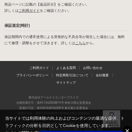
商品ページに記載の【返品区分】をご確認ください。
詳しくは
ご利用ガイド
をご確認ください。
保証規定(時計)
保証期間内での通常使用による突発的な不具合等が発生した場合には、無料
にて修理・調整をさせて頂きます。詳しくは
こちら
から。
ご利用ガイド
よくある質問
お問い合わせ
プライバシーポリシー
特定商取引法について
会社概要
サイトマップ
株式会社アールケイエンタープライズ
古物営業許可：第451360000874号 神奈川県公安委員会
質屋許可証：第304360906009号 東京都公安委員会
質屋許可証：第451363600051号 神奈川県公安委員会
当サイトでは利用体験の向上およびコンテンツの最適な提供、ト
当店は、偽造品の流通防止を目指すAACD(日本流通自主管理協会)の正会
員企業です(会員番号：R-0196)
ラフィックの分析を目的としてCookieを使用しています。
※当サイトに掲載のアイテムは、RodeoDrive独自で買取り・仕入れ・販売