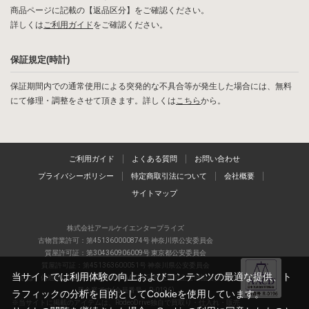
商品ページに記載の【返品区分】をご確認ください。
詳しくは
ご利用ガイド
をご確認ください。
保証規定(時計)
保証期間内での通常使用による突発的な不具合等が発生した場合には、無料
にて修理・調整をさせて頂きます。詳しくは
こちら
から。
ご利用ガイド
よくある質問
お問い合わせ
プライバシーポリシー
特定商取引法について
会社概要
サイトマップ
株式会社アールケイエンタープライズ
古物営業許可：第451360000874号 神奈川県公安委員会
質屋許可証：第304360906009号 東京都公安委員会
質屋許可証：第451363600051号 神奈川県公安委員会
当サイトでは利用体験の向上およびコンテンツの最適な提供、ト
当店は、偽造品の流通防止を目指すAACD(日本流通自主管理協会)の正会
員企業です(会員番号：R-0196)
ラフィックの分析を目的としてCookieを使用しています。
※当サイトに掲載のアイテムは、RodeoDrive独自で買取り・仕入れ・販売