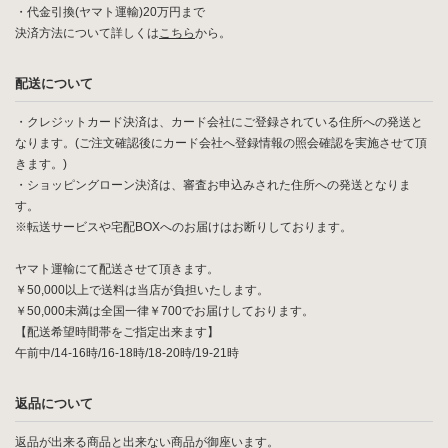
・代金引換(ヤマト運輸)20万円まで
決済方法について詳しくは
こちら
から。
配送について
・クレジットカード決済は、カード会社にご登録されている住所への発送と
なります。(ご注文確認後にカード会社へ登録情報の照会確認を実施させて頂
きます。)
・ショッピングローン決済は、審査お申込みされた住所への発送となりま
す。
※転送サービスや宅配BOXへのお届けはお断りしております。
ヤマト運輸にて配送させて頂きます。
￥50,000以上で送料は当店が負担いたします。
￥50,000未満は全国一律￥700でお届けしております。
【配送希望時間帯をご指定出来ます】
午前中/14-16時/16-18時/18-20時/19-21時
返品について
返品が出来る商品と出来ない商品が御座います。