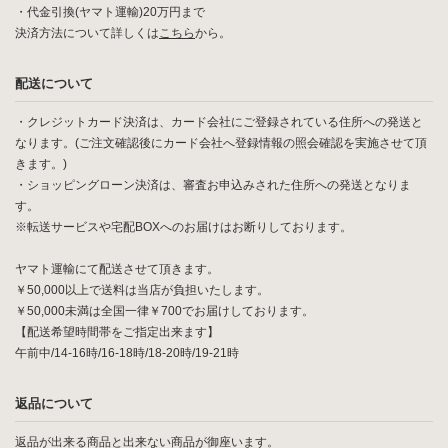
・代金引換(ヤマト運輸)20万円まで
決済方法について詳しくは
こちら
から。
配送について
・クレジットカード決済は、カード会社にご登録されている住所への発送と
なります。(ご注文確認後にカード会社へ登録情報の照会確認を実施させて頂
きます。)
・ショッピングローン決済は、審査お申込みされた住所への発送となりま
す。
※転送サービスや宅配BOXへのお届けはお断りしております。
ヤマト運輸にて配送させて頂きます。
￥50,000以上で送料は当店が負担いたします。
￥50,000未満は全国一律￥700でお届けしております。
【配送希望時間帯をご指定出来ます】
午前中/14-16時/16-18時/18-20時/19-21時
返品について
返品が出来る商品と出来ない商品が御座います。