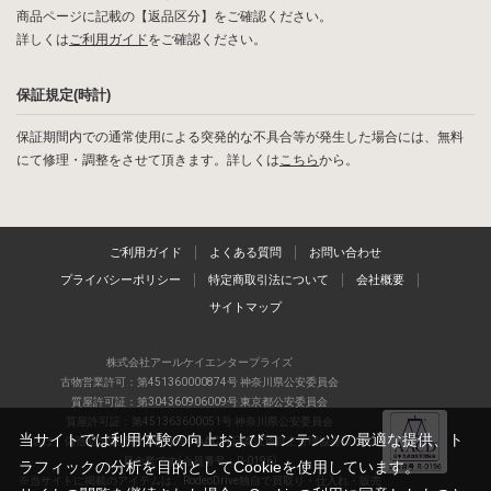
商品ページに記載の【返品区分】をご確認ください。
詳しくは
ご利用ガイド
をご確認ください。
保証規定(時計)
保証期間内での通常使用による突発的な不具合等が発生した場合には、無料
にて修理・調整をさせて頂きます。詳しくは
こちら
から。
ご利用ガイド
よくある質問
お問い合わせ
プライバシーポリシー
特定商取引法について
会社概要
サイトマップ
株式会社アールケイエンタープライズ
古物営業許可：第451360000874号 神奈川県公安委員会
質屋許可証：第304360906009号 東京都公安委員会
質屋許可証：第451363600051号 神奈川県公安委員会
当サイトでは利用体験の向上およびコンテンツの最適な提供、ト
当店は、偽造品の流通防止を目指すAACD(日本流通自主管理協会)の正会
員企業です(会員番号：R-0196)
ラフィックの分析を目的としてCookieを使用しています。
※当サイトに掲載のアイテムは、RodeoDrive独自で買取り・仕入れ・販売