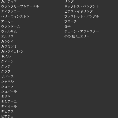
カルティエ
リング
ヴァンクリーフ＆アーペル
ネックレス・ペンダント
ティファニー
ピアス・イヤリング
ハリーウィンストン
ブレスレット・バングル
アーカー
ブローチ
ヴァンドーム
喜平
ウォルサム
チェーン・アジャスター
エルメス
その他ジュエリー
カシケイ
カジミツオ
カレライカレラ
ギメル
クィーン
グッチ
グラフ
サバース
シャネル
ショーメ
ショパール
タサキ
ダミアーニ
ディオール
デビアス
ピアジェ