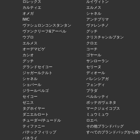
ロレックス
ルイヴィトン
カルティエ
エルメス
オメガ
シャネル
IWC
アンテプリマ
ヴァシュロンコンスタンタン
ヴァレンチノ
ヴァンクリーフ&アーペル
グッチ
ウブロ
クリスチャンルブタン
エルメス
クロエ
オーデマピゲ
コーチ
カシオ
ゴヤール
グッチ
サンローラン
グランドセイコー
セリーヌ
ジャガールクルト
ディオール
シャネル
バレンシアガ
ショパール
フェンディ
ジラールペルゴ
プラダ
セイコー
ベルルッティ
ゼニス
ボッテガヴェネタ
タグホイヤー
マークジェイコブス
ダニエルロート
ミュウミュウ
チューダー/チュードル
ロエベ
ティファニー
その他ブランドバッグ
パテックフィリップ
すべてのブランドバッグから探
パネライ