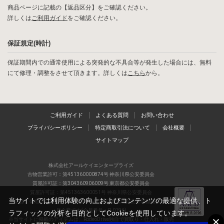
商品ページに記載の【返品区分】をご確認ください。
詳しくは
ご利用ガイド
をご確認ください。
保証規定(時計)
保証期間内での通常使用による突発的な不具合等が発生した場合には、無料
にて修理・調整をさせて頂きます。詳しくは
こちら
から。
ご利用ガイド
よくある質問
お問い合わせ
プライバシーポリシー
特定商取引法について
会社概要
サイトマップ
株式会社アールケイエンタープライズ
古物営業許可：第451360000874号 神奈川県公安委員会
質屋許可証：第304360906009号 東京都公安委員会
質屋許可証：第451363600051号 神奈川県公安委員会
当サイトでは利用体験の向上およびコンテンツの最適な提供、ト
当店は、偽造品の流通防止を目指すAACD(日本流通自主管理協会)の正会
員企業です(会員番号：R-0196)
ラフィックの分析を目的としてCookieを使用しています。
※当サイトに掲載のアイテムは、RodeoDrive独自で買取り・仕入れ・販売