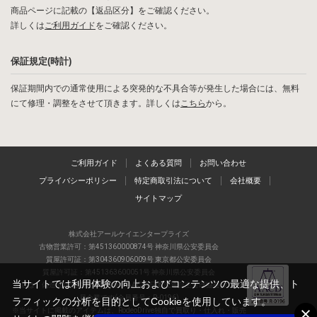
商品ページに記載の【返品区分】をご確認ください。
詳しくは
ご利用ガイド
をご確認ください。
保証規定(時計)
保証期間内での通常使用による突発的な不具合等が発生した場合には、無料
にて修理・調整をさせて頂きます。詳しくは
こちら
から。
ご利用ガイド
よくある質問
お問い合わせ
プライバシーポリシー
特定商取引法について
会社概要
サイトマップ
株式会社アールケイエンタープライズ
古物営業許可：第451360000874号 神奈川県公安委員会
質屋許可証：第304360906009号 東京都公安委員会
質屋許可証：第451363600051号 神奈川県公安委員会
当サイトでは利用体験の向上およびコンテンツの最適な提供、ト
当店は、偽造品の流通防止を目指すAACD(日本流通自主管理協会)の正会
員企業です(会員番号：R-0196)
ラフィックの分析を目的としてCookieを使用しています。
※当サイトに掲載のアイテムは、RodeoDrive独自で買取り・仕入れ・販売