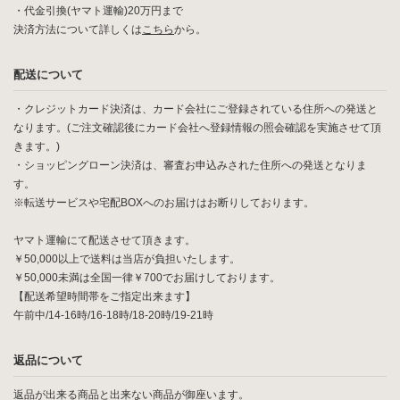
・代金引換(ヤマト運輸)20万円まで
決済方法について詳しくは
こちら
から。
配送について
・クレジットカード決済は、カード会社にご登録されている住所への発送と
なります。(ご注文確認後にカード会社へ登録情報の照会確認を実施させて頂
きます。)
・ショッピングローン決済は、審査お申込みされた住所への発送となりま
す。
※転送サービスや宅配BOXへのお届けはお断りしております。
ヤマト運輸にて配送させて頂きます。
￥50,000以上で送料は当店が負担いたします。
￥50,000未満は全国一律￥700でお届けしております。
【配送希望時間帯をご指定出来ます】
午前中/14-16時/16-18時/18-20時/19-21時
返品について
返品が出来る商品と出来ない商品が御座います。