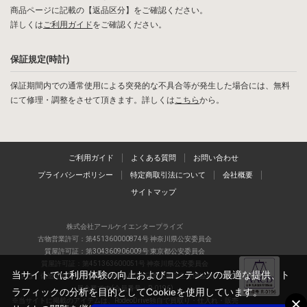
商品ページに記載の【返品区分】をご確認ください。
詳しくは
ご利用ガイド
をご確認ください。
保証規定(時計)
保証期間内での通常使用による突発的な不具合等が発生した場合には、無料
にて修理・調整をさせて頂きます。詳しくは
こちら
から。
ご利用ガイド
よくある質問
お問い合わせ
プライバシーポリシー
特定商取引法について
会社概要
サイトマップ
株式会社アールケイエンタープライズ
古物営業許可：第451360000874号 神奈川県公安委員会
質屋許可証：第304360906009号 東京都公安委員会
質屋許可証：第451363600051号 神奈川県公安委員会
当サイトでは利用体験の向上およびコンテンツの最適な提供、ト
当店は、偽造品の流通防止を目指すAACD(日本流通自主管理協会)の正会
員企業です(会員番号：R-0196)
ラフィックの分析を目的としてCookieを使用しています。
※当サイトに掲載のアイテムは、RodeoDrive独自で買取り・仕入れ・販売