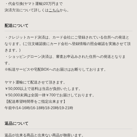
・代金引換(ヤマト運輸)20万円まで
決済方法について詳しくは
こちら
から。
配送について
・クレジットカード決済は、カード会社にご登録されている住所への発送と
なります。(ご注文確認後にカード会社へ登録情報の照会確認を実施させて頂
きます。)
・ショッピングローン決済は、審査お申込みされた住所への発送となりま
す。
※転送サービスや宅配BOXへのお届けはお断りしております。
ヤマト運輸にて配送させて頂きます。
￥50,000以上で送料は当店が負担いたします。
￥50,000未満は全国一律￥700でお届けしております。
【配送希望時間帯をご指定出来ます】
午前中/14-16時/16-18時/18-20時/19-21時
返品について
返品が出来る商品と出来ない商品が御座います。