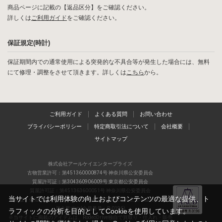
商品ページに記載の【返品区分】をご確認ください。
詳しくは
ご利用ガイド
をご確認ください。
保証規定(時計)
保証期間内での通常使用による突発的な不具合等が発生した場合には、無料
にて修理・調整をさせて頂きます。詳しくは
こちら
から。
ご利用ガイド
よくある質問
お問い合わせ
プライバシーポリシー
特定商取引法について
会社概要
サイトマップ
株式会社アールケイエンタープライズ
古物営業許可：第451360000874号 神奈川県公安委員会
質屋許可証：第304360906009号 東京都公安委員会
質屋許可証：第451363600051号 神奈川県公安委員会
当サイトでは利用体験の向上およびコンテンツの最適な提供、ト
当店は、偽造品の流通防止を目指すAACD(日本流通自主管理協会)の正会
員企業です(会員番号：R-0196)
ラフィックの分析を目的としてCookieを使用しています。
※当サイトに掲載のアイテムは、RodeoDrive独自で買取り・仕入れ・販売