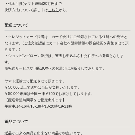
・代金引換(ヤマト運輸)20万円まで
決済方法について詳しくは
こちら
から。
配送について
・クレジットカード決済は、カード会社にご登録されている住所への発送と
なります。(ご注文確認後にカード会社へ登録情報の照会確認を実施させて頂
きます。)
・ショッピングローン決済は、審査お申込みされた住所への発送となりま
す。
※転送サービスや宅配BOXへのお届けはお断りしております。
ヤマト運輸にて配送させて頂きます。
￥50,000以上で送料は当店が負担いたします。
￥50,000未満は全国一律￥700でお届けしております。
【配送希望時間帯をご指定出来ます】
午前中/14-16時/16-18時/18-20時/19-21時
返品について
返品が出来る商品と出来ない商品が御座います。