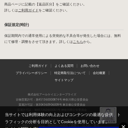
商品ページに記載の【返品区分】をご確認ください。
詳しくは
ご利用ガイド
をご確認ください。
保証規定(時計)
保証期間内での通常使用による突発的な不具合等が発生した場合には、無料
にて修理・調整をさせて頂きます。詳しくは
こちら
から。
ご利用ガイド
よくある質問
お問い合わせ
プライバシーポリシー
特定商取引法について
会社概要
サイトマップ
株式会社アールケイエンタープライズ
古物営業許可：第451360000874号 神奈川県公安委員会
質屋許可証：第304360906009号 東京都公安委員会
質屋許可証：第451363600051号 神奈川県公安委員会
当サイトでは利用体験の向上およびコンテンツの最適な提供、ト
当店は、偽造品の流通防止を目指すAACD(日本流通自主管理協会)の正会
員企業です(会員番号：R-0196)
ラフィックの分析を目的としてCookieを使用しています。
※当サイトに掲載のアイテムは、RodeoDrive独自で買取り・仕入れ・販売