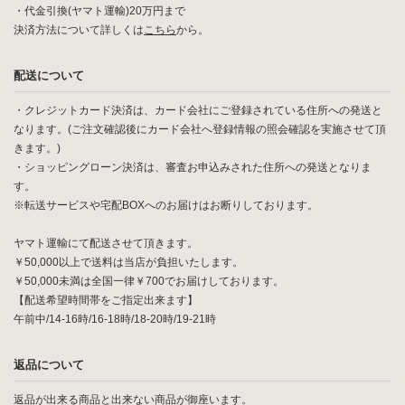
・代金引換(ヤマト運輸)20万円まで
決済方法について詳しくは
こちら
から。
配送について
・クレジットカード決済は、カード会社にご登録されている住所への発送と
なります。(ご注文確認後にカード会社へ登録情報の照会確認を実施させて頂
きます。)
・ショッピングローン決済は、審査お申込みされた住所への発送となりま
す。
※転送サービスや宅配BOXへのお届けはお断りしております。
ヤマト運輸にて配送させて頂きます。
￥50,000以上で送料は当店が負担いたします。
￥50,000未満は全国一律￥700でお届けしております。
【配送希望時間帯をご指定出来ます】
午前中/14-16時/16-18時/18-20時/19-21時
返品について
返品が出来る商品と出来ない商品が御座います。