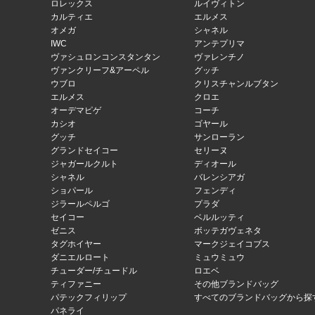
ロレックス
ルイヴィトン
カルティエ
エルメス
オメガ
シャネル
IWC
アンテプリマ
ヴァシュロンコンスタンタン
ヴァレンチノ
ヴァンクリーフ&アーペル
グッチ
ウブロ
クリスチャンルブタン
エルメス
クロエ
オーデマピゲ
コーチ
カシオ
ゴヤール
グッチ
サンローラン
グランドセイコー
セリーヌ
ジャガールクルト
ディオール
シャネル
バレンシアガ
ショパール
フェンディ
ジラールペルゴ
プラダ
セイコー
ベルルッティ
ゼニス
ボッテガヴェネタ
タグホイヤー
マークジェイコブス
ダニエルロート
ミュウミュウ
チューダー/チュードル
ロエベ
ティファニー
その他ブランドバッグ
パテックフィリップ
すべてのブランドバッグから探
パネライ