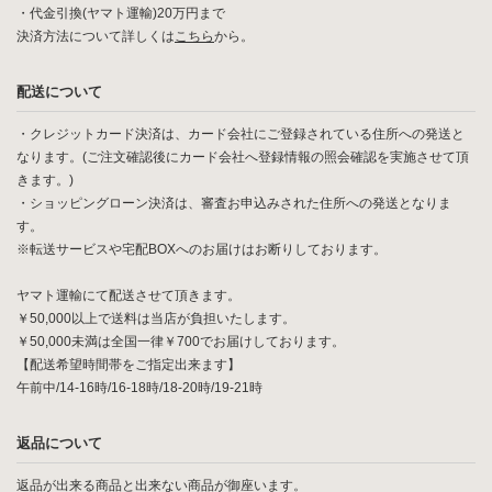
・代金引換(ヤマト運輸)20万円まで
決済方法について詳しくは
こちら
から。
配送について
・クレジットカード決済は、カード会社にご登録されている住所への発送と
なります。(ご注文確認後にカード会社へ登録情報の照会確認を実施させて頂
きます。)
・ショッピングローン決済は、審査お申込みされた住所への発送となりま
す。
※転送サービスや宅配BOXへのお届けはお断りしております。
ヤマト運輸にて配送させて頂きます。
￥50,000以上で送料は当店が負担いたします。
￥50,000未満は全国一律￥700でお届けしております。
【配送希望時間帯をご指定出来ます】
午前中/14-16時/16-18時/18-20時/19-21時
返品について
返品が出来る商品と出来ない商品が御座います。