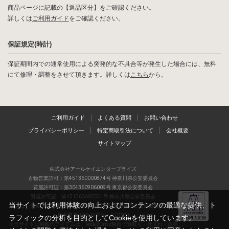
商品ページに記載の【返品区分】をご確認ください。
詳しくは
ご利用ガイド
をご確認ください。
保証規定(時計)
保証期間内での通常使用による突発的な不具合等が発生した場合には、無料
にて修理・調整をさせて頂きます。詳しくは
こちら
から。
ご利用ガイド
よくある質問
お問い合わせ
プライバシーポリシー
特定商取引法について
会社概要
サイトマップ
株式会社アールケイエンタープライズ
古物営業許可：第451360000874号 神奈川県公安委員会
質屋許可証：第304360906009号 東京都公安委員会
質屋許可証：第451363600051号 神奈川県公安委員会
当サイトでは利用体験の向上およびコンテンツの最適な提供、ト
当店は、偽造品の流通防止を目指すAACD(日本流通自主管理協会)の正会
員企業です(会員番号：R-0196)
ラフィックの分析を目的としてCookieを使用しています。
※当サイトに掲載のアイテムは、RodeoDrive独自で買取り・仕入れ・販売