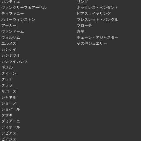
カルティエ
リング
ヴァンクリーフ＆アーペル
ネックレス・ペンダント
ティファニー
ピアス・イヤリング
ハリーウィンストン
ブレスレット・バングル
アーカー
ブローチ
ヴァンドーム
喜平
ウォルサム
チェーン・アジャスター
エルメス
その他ジュエリー
カシケイ
カジミツオ
カレライカレラ
ギメル
クィーン
グッチ
グラフ
サバース
シャネル
ショーメ
ショパール
タサキ
ダミアーニ
ディオール
デビアス
ピアジェ