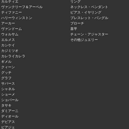
カルティエ
リング
ヴァンクリーフ＆アーペル
ネックレス・ペンダント
ティファニー
ピアス・イヤリング
ハリーウィンストン
ブレスレット・バングル
アーカー
ブローチ
ヴァンドーム
喜平
ウォルサム
チェーン・アジャスター
エルメス
その他ジュエリー
カシケイ
カジミツオ
カレライカレラ
ギメル
クィーン
グッチ
グラフ
サバース
シャネル
ショーメ
ショパール
タサキ
ダミアーニ
ディオール
デビアス
ピアジェ