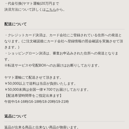
・代金引換(ヤマト運輸)20万円まで
決済方法について詳しくは
こちら
から。
配送について
・クレジットカード決済は、カード会社にご登録されている住所への発送と
なります。(ご注文確認後にカード会社へ登録情報の照会確認を実施させて頂
きます。)
・ショッピングローン決済は、審査お申込みされた住所への発送となりま
す。
※転送サービスや宅配BOXへのお届けはお断りしております。
ヤマト運輸にて配送させて頂きます。
￥50,000以上で送料は当店が負担いたします。
￥50,000未満は全国一律￥700でお届けしております。
【配送希望時間帯をご指定出来ます】
午前中/14-16時/16-18時/18-20時/19-21時
返品について
返品が出来る商品と出来ない商品が御座います。