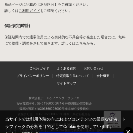
商品ページに記載の【返品区分】をご確認ください。
詳しくは
ご利用ガイド
をご確認ください。
保証規定(時計)
保証期間内での通常使用による突発的な不具合等が発生した場合には、無料
にて修理・調整をさせて頂きます。詳しくは
こちら
から。
ご利用ガイド
よくある質問
お問い合わせ
プライバシーポリシー
特定商取引法について
会社概要
サイトマップ
株式会社アールケイエンタープライズ
古物営業許可：第451360000874号 神奈川県公安委員会
質屋許可証：第304360906009号 東京都公安委員会
質屋許可証：第451363600051号 神奈川県公安委員会
当サイトでは利用体験の向上およびコンテンツの最適な提供、ト
当店は、偽造品の流通防止を目指すAACD(日本流通自主管理協会)の正会
員企業です(会員番号：R-0196)
ラフィックの分析を目的としてCookieを使用しています。
※当サイトに掲載のアイテムは、RodeoDrive独自で買取り・仕入れ・販売