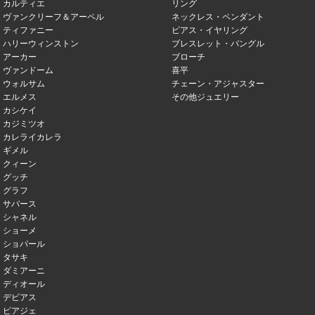
カルティエ
リング
ヴァンクリーフ＆アーペル
ネックレス・ペンダント
ティファニー
ピアス・イヤリング
ハリーウィンストン
ブレスレット・バングル
アーカー
ブローチ
ヴァンドーム
喜平
ウォルサム
チェーン・アジャスター
エルメス
その他ジュエリー
カシケイ
カジミツオ
カレライカレラ
ギメル
クィーン
グッチ
グラフ
サバース
シャネル
ショーメ
ショパール
タサキ
ダミアーニ
ディオール
デビアス
ピアジェ