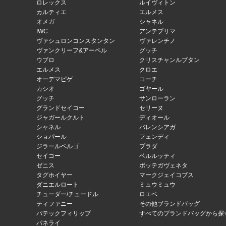
ロレックス
ルイヴィトン
カルティエ
エルメス
オメガ
シャネル
IWC
アンテプリマ
ヴァシュロンコンスタンタン
ヴァレンチノ
ヴァンクリーフ&アーペル
グッチ
ウブロ
クリスチャンルブタン
エルメス
クロエ
オーデマピゲ
コーチ
カシオ
ゴヤール
グッチ
サンローラン
グランドセイコー
セリーヌ
ジャガールクルト
ディオール
シャネル
バレンシアガ
ショパール
フェンディ
ジラールペルゴ
プラダ
セイコー
ベルルッティ
ゼニス
ボッテガヴェネタ
タグホイヤー
マークジェイコブス
ダニエルロート
ミュウミュウ
チューダー/チュードル
ロエベ
ティファニー
その他ブランドバッグ
パテックフィリップ
すべてのブランドバッグから探
パネライ