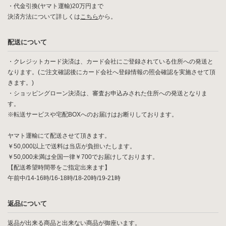
・代金引換(ヤマト運輸)20万円まで
決済方法について詳しくは
こちら
から。
配送について
・クレジットカード決済は、カード会社にご登録されている住所への発送と
なります。(ご注文確認後にカード会社へ登録情報の照会確認を実施させて頂
きます。)
・ショッピングローン決済は、審査お申込みされた住所への発送となりま
す。
※転送サービスや宅配BOXへのお届けはお断りしております。
ヤマト運輸にて配送させて頂きます。
￥50,000以上で送料は当店が負担いたします。
￥50,000未満は全国一律￥700でお届けしております。
【配送希望時間帯をご指定出来ます】
午前中/14-16時/16-18時/18-20時/19-21時
返品について
返品が出来る商品と出来ない商品が御座います。