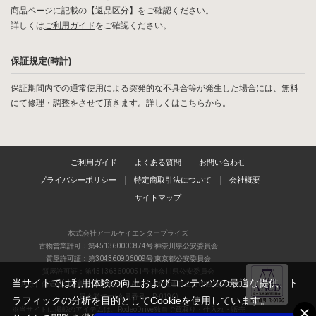
商品ページに記載の【返品区分】をご確認ください。
詳しくは
ご利用ガイド
をご確認ください。
保証規定(時計)
保証期間内での通常使用による突発的な不具合等が発生した場合には、無料
にて修理・調整をさせて頂きます。詳しくは
こちら
から。
ご利用ガイド
よくある質問
お問い合わせ
プライバシーポリシー
特定商取引法について
会社概要
サイトマップ
株式会社アールケイエンタープライズ
古物営業許可：第451360000874号 神奈川県公安委員会
質屋許可証：第304360906009号 東京都公安委員会
質屋許可証：第451363600051号 神奈川県公安委員会
当サイトでは利用体験の向上およびコンテンツの最適な提供、ト
当店は、偽造品の流通防止を目指すAACD(日本流通自主管理協会)の正会
員企業です(会員番号：R-0196)
ラフィックの分析を目的としてCookieを使用しています。
※当サイトに掲載のアイテムは、RodeoDrive独自で買取り・仕入れ・販売