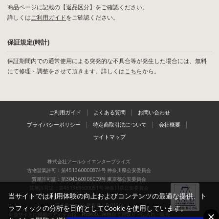
商品ページに記載の【返品区分】をご確認ください。
詳しくは
ご利用ガイド
をご確認ください。
保証規定(時計)
保証期間内での通常使用による突発的な不具合等が発生した場合には、無料
にて修理・調整をさせて頂きます。詳しくは
こちら
から。
ご利用ガイド
よくある質問
お問い合わせ
プライバシーポリシー
特定商取引法について
会社概要
サイトマップ
株式会社アールケイエンタープライズ
古物営業許可：第451360000874号 神奈川県公安委員会
質屋許可証：第304360906009号 東京都公安委員会
質屋許可証：第451363600051号 神奈川県公安委員会
当サイトでは利用体験の向上およびコンテンツの最適な提供、ト
当店は、偽造品の流通防止を目指すAACD(日本流通自主管理協会)の正会
員企業です(会員番号：R-0196)
ラフィックの分析を目的としてCookieを使用しています。
※当サイトに掲載のアイテムは、RodeoDrive独自で買取り・仕入れ・販売