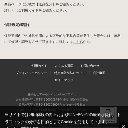
商品ページに記載の【返品区分】をご確認ください。
詳しくは
ご利用ガイド
をご確認ください。
保証規定(時計)
保証期間内での通常使用による突発的な不具合等が発生した場合には、無料
にて修理・調整をさせて頂きます。詳しくは
こちら
から。
ご利用ガイド
よくある質問
お問い合わせ
プライバシーポリシー
特定商取引法について
会社概要
サイトマップ
株式会社アールケイエンタープライズ
古物営業許可：第451360000874号 神奈川県公安委員会
質屋許可証：第304360906009号 東京都公安委員会
質屋許可証：第451363600051号 神奈川県公安委員会
当サイトでは利用体験の向上およびコンテンツの最適な提供、ト
当店は、偽造品の流通防止を目指すAACD(日本流通自主管理協会)の正会
員企業です(会員番号：R-0196)
ラフィックの分析を目的としてCookieを使用しています。
※当サイトに掲載のアイテムは、RodeoDrive独自で買取り・仕入れ・販売