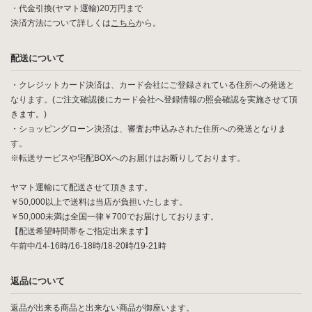
・代金引換(ヤマト運輸)20万円まで
決済方法について詳しくは
こちら
から。
配送について
・クレジットカード決済は、カード会社にご登録されている住所への発送と
なります。(ご注文確認後にカード会社へ登録情報の照会確認を実施させて頂
きます。)
・ショッピングローン決済は、審査お申込みされた住所への発送となりま
す。
※転送サービスや宅配BOXへのお届けはお断りしております。
ヤマト運輸にて配送させて頂きます。
￥50,000以上で送料は当店が負担いたします。
￥50,000未満は全国一律￥700でお届けしております。
【配送希望時間帯をご指定出来ます】
午前中/14-16時/16-18時/18-20時/19-21時
返品について
返品が出来る商品と出来ない商品が御座います。