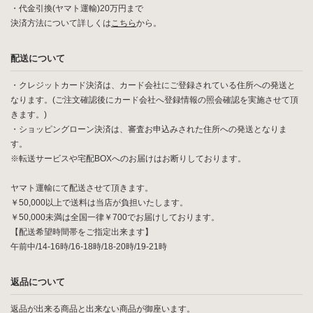
・代金引換(ヤマト運輸)20万円まで
決済方法について詳しくは
こちら
から。
配送について
・クレジットカード決済は、カード会社にご登録されている住所への発送と
なります。(ご注文確認後にカード会社へ登録情報の照会確認を実施させて頂
きます。)
・ショッピングローン決済は、審査お申込みされた住所への発送となりま
す。
※転送サービスや宅配BOXへのお届けはお断りしております。
ヤマト運輸にて配送させて頂きます。
￥50,000以上で送料は当店が負担いたします。
￥50,000未満は全国一律￥700でお届けしております。
【配送希望時間帯をご指定出来ます】
午前中/14-16時/16-18時/18-20時/19-21時
返品について
返品が出来る商品と出来ない商品が御座います。