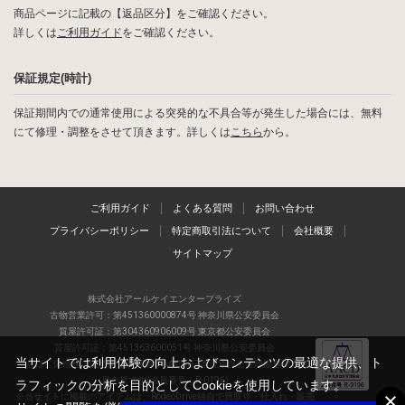
商品ページに記載の【返品区分】をご確認ください。
詳しくは
ご利用ガイド
をご確認ください。
保証規定(時計)
保証期間内での通常使用による突発的な不具合等が発生した場合には、無料
にて修理・調整をさせて頂きます。詳しくは
こちら
から。
ご利用ガイド
よくある質問
お問い合わせ
プライバシーポリシー
特定商取引法について
会社概要
サイトマップ
株式会社アールケイエンタープライズ
古物営業許可：第451360000874号 神奈川県公安委員会
質屋許可証：第304360906009号 東京都公安委員会
質屋許可証：第451363600051号 神奈川県公安委員会
当サイトでは利用体験の向上およびコンテンツの最適な提供、ト
当店は、偽造品の流通防止を目指すAACD(日本流通自主管理協会)の正会
員企業です(会員番号：R-0196)
ラフィックの分析を目的としてCookieを使用しています。
※当サイトに掲載のアイテムは、RodeoDrive独自で買取り・仕入れ・販売