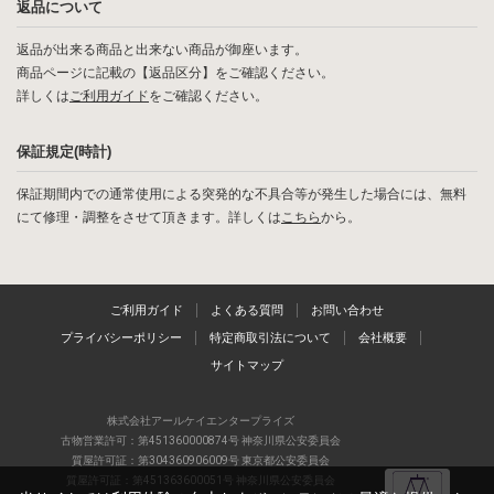
返品について
返品が出来る商品と出来ない商品が御座います。
商品ページに記載の【返品区分】をご確認ください。
詳しくは
ご利用ガイド
をご確認ください。
保証規定(時計)
保証期間内での通常使用による突発的な不具合等が発生した場合には、無料
にて修理・調整をさせて頂きます。詳しくは
こちら
から。
ご利用ガイド
よくある質問
お問い合わせ
プライバシーポリシー
特定商取引法について
会社概要
サイトマップ
株式会社アールケイエンタープライズ
古物営業許可：第451360000874号 神奈川県公安委員会
質屋許可証：第304360906009号 東京都公安委員会
質屋許可証：第451363600051号 神奈川県公安委員会