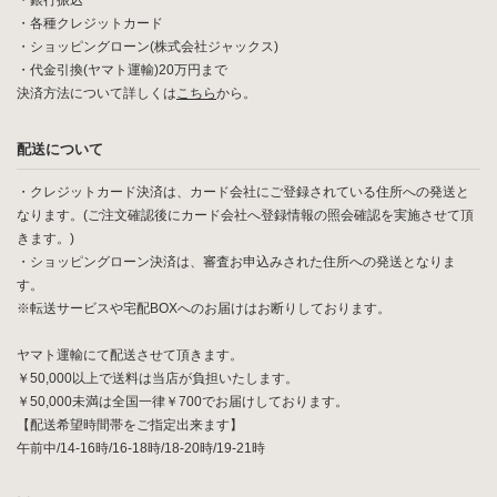
・銀行振込
・各種クレジットカード
・ショッピングローン(株式会社ジャックス)
・代金引換(ヤマト運輸)20万円まで
決済方法について詳しくは
こちら
から。
配送について
・クレジットカード決済は、カード会社にご登録されている住所への発送と
なります。(ご注文確認後にカード会社へ登録情報の照会確認を実施させて頂
きます。)
・ショッピングローン決済は、審査お申込みされた住所への発送となりま
す。
※転送サービスや宅配BOXへのお届けはお断りしております。
ヤマト運輸にて配送させて頂きます。
￥50,000以上で送料は当店が負担いたします。
￥50,000未満は全国一律￥700でお届けしております。
【配送希望時間帯をご指定出来ます】
午前中/14-16時/16-18時/18-20時/19-21時