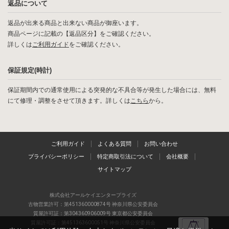
返品について
返品が出来る商品と出来ない商品が御座います。
商品ページに記載の【返品区分】をご確認ください。
詳しくは
ご利用ガイド
をご確認ください。
保証規定(時計)
保証期間内での通常使用による突発的な不具合等が発生した場合には、無料
にて修理・調整をさせて頂きます。詳しくは
こちら
から。
ご利用ガイド
よくある質問
お問い合わせ
プライバシーポリシー
特定商取引法について
会社概要
サイトマップ
株式会社アールケイエンタープライズ
古物営業許可：第451360000874号 神奈川県公安委員会
質屋許可証：第304360906009号 東京都公安委員会
質屋許可証：第451363600051号 神奈川県公安委員会