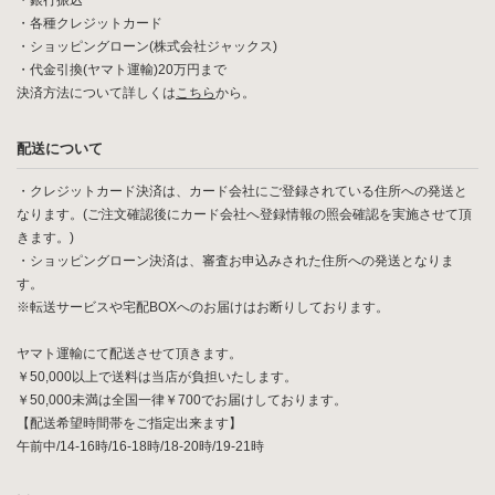
・銀行振込
・各種クレジットカード
・ショッピングローン(株式会社ジャックス)
・代金引換(ヤマト運輸)20万円まで
決済方法について詳しくは
こちら
から。
配送について
・クレジットカード決済は、カード会社にご登録されている住所への発送と
なります。(ご注文確認後にカード会社へ登録情報の照会確認を実施させて頂
きます。)
・ショッピングローン決済は、審査お申込みされた住所への発送となりま
す。
※転送サービスや宅配BOXへのお届けはお断りしております。
ヤマト運輸にて配送させて頂きます。
￥50,000以上で送料は当店が負担いたします。
￥50,000未満は全国一律￥700でお届けしております。
【配送希望時間帯をご指定出来ます】
午前中/14-16時/16-18時/18-20時/19-21時