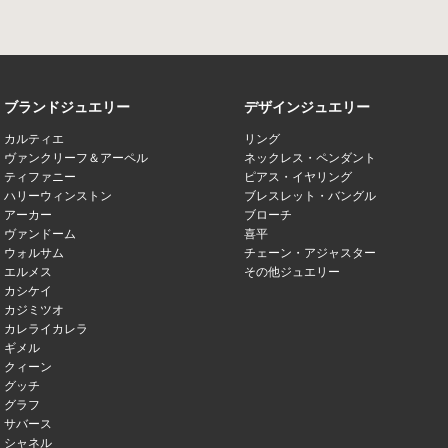
ブランドジュエリー
デザインジュエリー
カルティエ
リング
ヴァンクリーフ＆アーペル
ネックレス・ペンダント
ティファニー
ピアス・イヤリング
ハリーウィンストン
ブレスレット・バングル
アーカー
ブローチ
ヴァンドーム
喜平
ウォルサム
チェーン・アジャスター
エルメス
その他ジュエリー
カシケイ
カジミツオ
カレライカレラ
ギメル
クィーン
グッチ
グラフ
サバース
シャネル