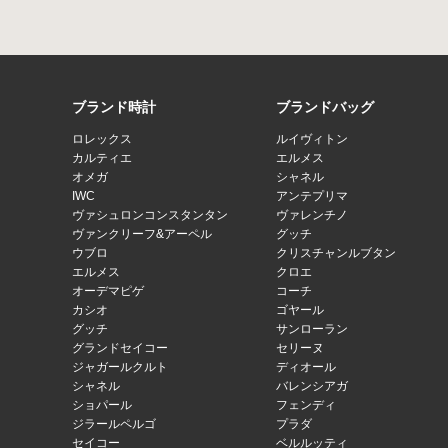
ブランド時計
ブランドバッグ
ロレックス
ルイヴィトン
カルティエ
エルメス
オメガ
シャネル
IWC
アンテプリマ
ヴァシュロンコンスタンタン
ヴァレンチノ
ヴァンクリーフ&アーペル
グッチ
ウブロ
クリスチャンルブタン
エルメス
クロエ
オーデマピゲ
コーチ
カシオ
ゴヤール
グッチ
サンローラン
グランドセイコー
セリーヌ
ジャガールクルト
ディオール
シャネル
バレンシアガ
ショパール
フェンディ
ジラールペルゴ
プラダ
セイコー
ベルルッティ