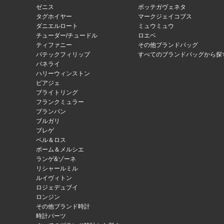
ゼニス
ボッテガヴェネタ
タグホイヤー
マークジェイコブス
ダニエルロート
ミュウミュウ
チューダー/チュードル
ロエベ
ティファニー
その他ブランドバッグ
パテックフィリップ
すべてのブランドバッグから探
パネライ
ハリーウィンストン
ピアジェ
ブライトリング
フランクミュラー
ブランパン
ブルガリ
ブレゲ
ベル＆ロス
ボーム＆メルシエ
ランゲ&ゾーネ
リシャールミル
ルイヴィトン
ロジェデュブイ
ロンジン
その他ブランド時計
時計パーツ