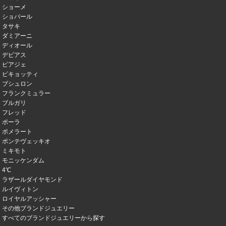
ショーメ
ショパール
タサキ
ダミアーニ
ディオール
デビアス
ピアジェ
ピキョッティ
ブシュロン
フランクミュラー
ブルガリ
フレッド
ポーラ
ポメラート
ポンテヴェッキオ
ミキモト
モニッケンダム
4℃
ラザールダイヤモンド
ルイヴィトン
ロイヤルアッシャー
その他ブランドジュエリー
すべてのブランドジュエリーから探す