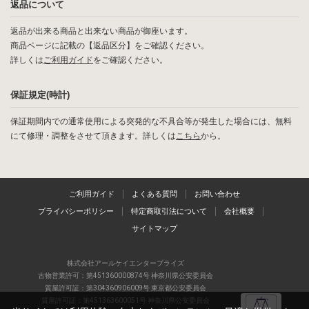
返品について
返品が出来る商品と出来ない商品が御座います。
商品ページに記載の【返品区分】をご確認ください。
詳しくは
ご利用ガイド
をご確認ください。
保証規定(時計)
保証期間内での通常使用による突発的な不具合等が発生した場合には、無料
にて修理・調整をさせて頂きます。詳しくは
こちら
から。
ご利用ガイド
よくある質問
お問い合わせ
プライバシーポリシー
特定商取引法について
会社概要
サイトマップ
株式会社アールケイエンタープライズ
古物営業許可：第451360000874号 神奈川県公安委員会
質屋許可証：第304360906009号 東京都公安委員会
質屋許可証：第451363600051号 神奈川県公安委員会