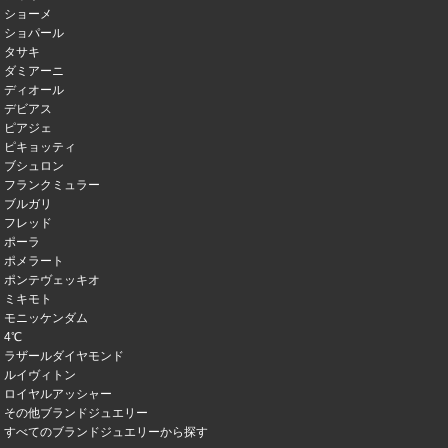
ショーメ
ショパール
タサキ
ダミアーニ
ディオール
デビアス
ピアジェ
ピキョッティ
ブシュロン
フランクミュラー
ブルガリ
フレッド
ポーラ
ポメラート
ポンテヴェッキオ
ミキモト
モニッケンダム
4℃
ラザールダイヤモンド
ルイヴィトン
ロイヤルアッシャー
その他ブランドジュエリー
すべてのブランドジュエリーから探す