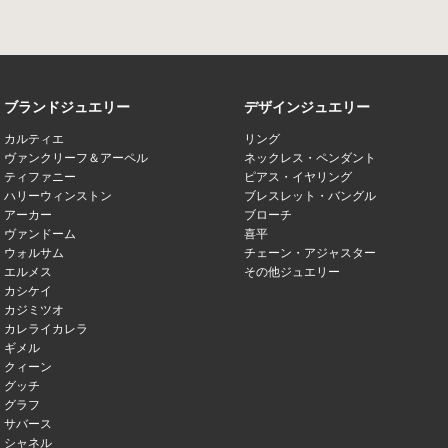
ブランドジュエリー
デザインジュエリー
カルティエ
リング
ヴァンクリーフ＆アーペル
ネックレス・ペンダント
ティファニー
ピアス・イヤリング
ハリーウィンストン
ブレスレット・バングル
アーカー
ブローチ
ヴァンドーム
喜平
ウォルサム
チェーン・アジャスター
エルメス
その他ジュエリー
カシケイ
カジミツオ
カレライカレラ
ギメル
クィーン
グッチ
グラフ
サバース
シャネル