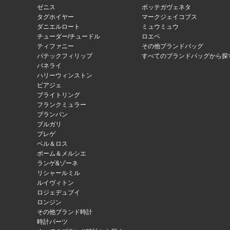
ゼニス
ボッテガヴェネタ
タグホイヤー
マークジェイコブス
ダニエルロート
ミュウミュウ
チューダー/チュードル
ロエベ
ティファニー
その他ブランドバッグ
パテックフィリップ
すべてのブランドバッグから探
パネライ
ハリーウィンストン
ピアジェ
ブライトリング
フランクミュラー
ブランパン
ブルガリ
ブレゲ
ベル＆ロス
ボーム＆メルシエ
ランゲ&ゾーネ
リシャールミル
ルイヴィトン
ロジェデュブイ
ロンジン
その他ブランド時計
時計パーツ