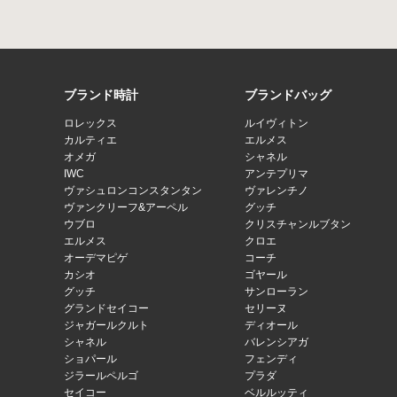
ブランド時計
ブランドバッグ
ロレックス
ルイヴィトン
カルティエ
エルメス
オメガ
シャネル
IWC
アンテプリマ
ヴァシュロンコンスタンタン
ヴァレンチノ
ヴァンクリーフ&アーペル
グッチ
ウブロ
クリスチャンルブタン
エルメス
クロエ
オーデマピゲ
コーチ
カシオ
ゴヤール
グッチ
サンローラン
グランドセイコー
セリーヌ
ジャガールクルト
ディオール
シャネル
バレンシアガ
ショパール
フェンディ
ジラールペルゴ
プラダ
セイコー
ベルルッティ