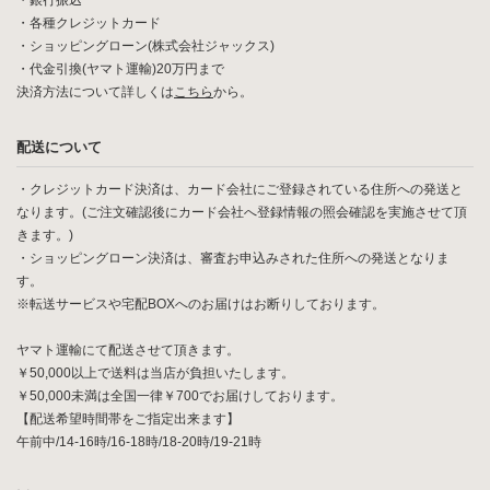
・銀行振込
・各種クレジットカード
・ショッピングローン(株式会社ジャックス)
・代金引換(ヤマト運輸)20万円まで
決済方法について詳しくは
こちら
から。
配送について
・クレジットカード決済は、カード会社にご登録されている住所への発送と
なります。(ご注文確認後にカード会社へ登録情報の照会確認を実施させて頂
きます。)
・ショッピングローン決済は、審査お申込みされた住所への発送となりま
す。
※転送サービスや宅配BOXへのお届けはお断りしております。
ヤマト運輸にて配送させて頂きます。
￥50,000以上で送料は当店が負担いたします。
￥50,000未満は全国一律￥700でお届けしております。
【配送希望時間帯をご指定出来ます】
午前中/14-16時/16-18時/18-20時/19-21時