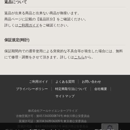
返品について
返品が出来る商品と出来ない商品が御座います。
商品ページに記載の【返品区分】をご確認ください。
詳しくは
ご利用ガイド
をご確認ください。
保証規定(時計)
保証期間内での通常使用による突発的な不具合等が発生した場合には、無料
にて修理・調整をさせて頂きます。詳しくは
こちら
から。
ご利用ガイド
よくある質問
お問い合わせ
プライバシーポリシー
特定商取引法について
会社概要
サイトマップ
株式会社アールケイエンタープライズ
古物営業許可：第451360000874号 神奈川県公安委員会
質屋許可証：第304360906009号 東京都公安委員会
質屋許可証：第451363600051号 神奈川県公安委員会