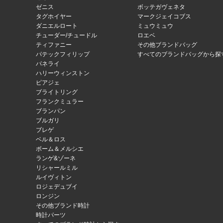
ゼニス
ボッテガヴェネタ
タグホイヤー
マークジェイコブス
ダニエルロート
ミュウミュウ
チューダー/チュードル
ロエベ
ティファニー
その他ブランドバッグ
パテックフィリップ
すべてのブランドバッグから探
パネライ
ハリーウィンストン
ピアジェ
ブライトリング
フランクミュラー
ブランパン
ブルガリ
ブレゲ
ベル＆ロス
ボーム＆メルシエ
ランゲ&ゾーネ
リシャールミル
ルイヴィトン
ロジェデュブイ
ロンジン
その他ブランド時計
時計パーツ