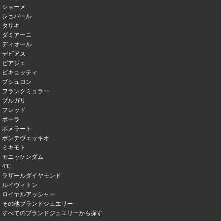
ショーメ
ショパール
タサキ
ダミアーニ
ディオール
デビアス
ピアジェ
ピキョッティ
ブシュロン
フランクミュラー
ブルガリ
フレッド
ポーラ
ポメラート
ポンテヴェッキオ
ミキモト
モニッケンダム
4℃
ラザールダイヤモンド
ルイヴィトン
ロイヤルアッシャー
その他ブランドジュエリー
すべてのブランドジュエリーから探す