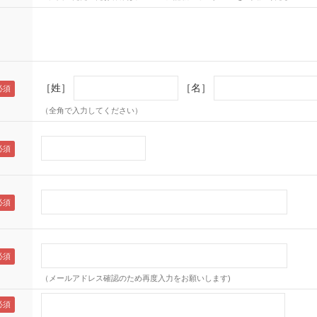
［姓］
［名］
（全角で入力してください）
（メールアドレス確認のため再度入力をお願いします)