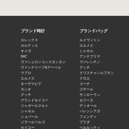
ブランド時計
ブランドバッグ
ロレックス
ルイヴィトン
カルティエ
エルメス
オメガ
シャネル
IWC
アンテプリマ
ヴァシュロンコンスタンタン
ヴァレンチノ
ヴァンクリーフ&アーペル
グッチ
ウブロ
クリスチャンルブタン
エルメス
クロエ
オーデマピゲ
コーチ
カシオ
ゴヤール
グッチ
サンローラン
グランドセイコー
セリーヌ
ジャガールクルト
ディオール
シャネル
バレンシアガ
ショパール
フェンディ
ジラールペルゴ
プラダ
セイコー
ベルルッティ