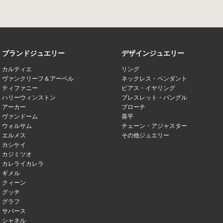
ブランドジュエリー
デザインジュエリー
カルティエ
リング
ヴァンクリーフ＆アーペル
ネックレス・ペンダント
ティファニー
ピアス・イヤリング
ハリーウィンストン
ブレスレット・バングル
アーカー
ブローチ
ヴァンドーム
喜平
ウォルサム
チェーン・アジャスター
エルメス
その他ジュエリー
カシケイ
カジミツオ
カレライカレラ
ギメル
クィーン
グッチ
グラフ
サバース
シャネル