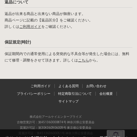
返品について
返品が出来る商品と出来ない商品が御座います。
商品ページに記載の【返品区分】をご確認ください。
詳しくは
ご利用ガイド
をご確認ください。
保証規定(時計)
保証期間内での通常使用による突発的な不具合等が発生した場合には、無料
にて修理・調整をさせて頂きます。詳しくは
こちら
から。
ご利用ガイド
よくある質問
お問い合わせ
プライバシーポリシー
特定商取引法について
会社概要
サイトマップ
株式会社アールケイエンタープライズ
古物営業許可：第451360000874号 神奈川県公安委員会
質屋許可証：第304360906009号 東京都公安委員会
質屋許可証：第451363600051号 神奈川県公安委員会