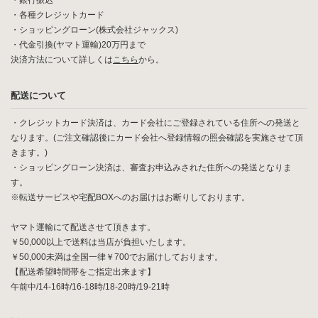
・銀行振込
・各種クレジットカード
・ショッピングローン(株式会社ジャックス)
・代金引換(ヤマト運輸)20万円まで
決済方法について詳しくは
こちら
から。
配送について
・クレジットカード決済は、カード会社にご登録されている住所への発送と
なります。(ご注文確認後にカード会社へ登録情報の照会確認を実施させて頂
きます。)
・ショッピングローン決済は、審査お申込みされた住所への発送となりま
す。
※転送サービスや宅配BOXへのお届けはお断りしております。
ヤマト運輸にて配送させて頂きます。
￥50,000以上で送料は当店が負担いたします。
￥50,000未満は全国一律￥700でお届けしております。
【配送希望時間帯をご指定出来ます】
午前中/14-16時/16-18時/18-20時/19-21時