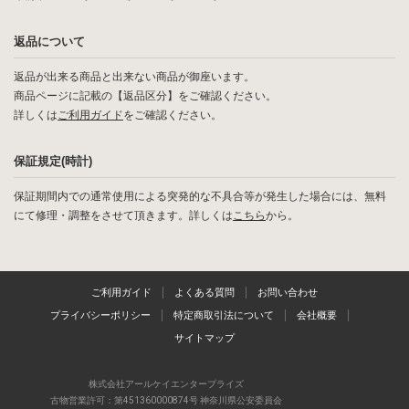
返品について
返品が出来る商品と出来ない商品が御座います。
商品ページに記載の【返品区分】をご確認ください。
詳しくは
ご利用ガイド
をご確認ください。
保証規定(時計)
保証期間内での通常使用による突発的な不具合等が発生した場合には、無料
にて修理・調整をさせて頂きます。詳しくは
こちら
から。
ご利用ガイド
よくある質問
お問い合わせ
プライバシーポリシー
特定商取引法について
会社概要
サイトマップ
株式会社アールケイエンタープライズ
古物営業許可：第451360000874号 神奈川県公安委員会