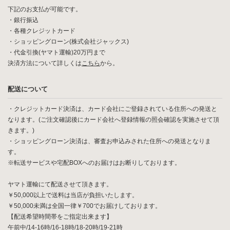
下記のお支払が可能です。
・銀行振込
・各種クレジットカード
・ショッピングローン(株式会社ジャックス)
・代金引換(ヤマト運輸)20万円まで
決済方法について詳しくは
こちら
から。
配送について
・クレジットカード決済は、カード会社にご登録されている住所への発送と
なります。(ご注文確認後にカード会社へ登録情報の照会確認を実施させて頂
きます。)
・ショッピングローン決済は、審査お申込みされた住所への発送となりま
す。
※転送サービスや宅配BOXへのお届けはお断りしております。
ヤマト運輸にて配送させて頂きます。
￥50,000以上で送料は当店が負担いたします。
￥50,000未満は全国一律￥700でお届けしております。
【配送希望時間帯をご指定出来ます】
午前中/14-16時/16-18時/18-20時/19-21時