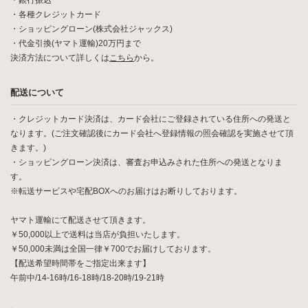
・銀行振込
・各種クレジットカード
・ショッピングローン(株式会社ジャックス)
・代金引換(ヤマト運輸)20万円まで
決済方法について詳しくは
こちら
から。
配送について
・クレジットカード決済は、カード会社にご登録されている住所への発送と
なります。(ご注文確認後にカード会社へ登録情報の照会確認を実施させて頂
きます。)
・ショッピングローン決済は、審査お申込みされた住所への発送となりま
す。
※転送サービスや宅配BOXへのお届けはお断りしております。
ヤマト運輸にて配送させて頂きます。
￥50,000以上で送料は当店が負担いたします。
￥50,000未満は全国一律￥700でお届けしております。
【配送希望時間帯をご指定出来ます】
午前中/14-16時/16-18時/18-20時/19-21時