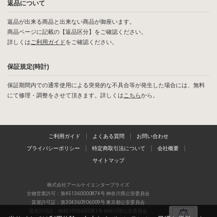
返品について
返品が出来る商品と出来ない商品が御座います。
商品ページに記載の【返品区分】をご確認ください。
詳しくは
ご利用ガイド
をご確認ください。
保証規定(時計)
保証期間内での通常使用による突発的な不具合等が発生した場合には、無料
にて修理・調整をさせて頂きます。詳しくは
こちら
から。
ご利用ガイド
よくある質問
お問い合わせ
プライバシーポリシー
特定商取引法について
会社概要
サイトマップ
株式会社アールケイエンタープライズ
古物営業許可：第451360000874号 神奈川県公安委員会
質屋許可証：第304360906009号 東京都公安委員会
質屋許可証：第451363600051号 神奈川県公安委員会