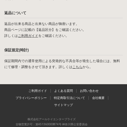
返品について
返品が出来る商品と出来ない商品が御座います。
商品ページに記載の【返品区分】をご確認ください。
詳しくは
ご利用ガイド
をご確認ください。
保証規定(時計)
保証期間内での通常使用による突発的な不具合等が発生した場合には、無料
にて修理・調整をさせて頂きます。詳しくは
こちら
から。
ご利用ガイド
よくある質問
お問い合わせ
プライバシーポリシー
特定商取引法について
会社概要
サイトマップ
株式会社アールケイエンタープライズ
古物営業許可：第451360000874号 神奈川県公安委員会