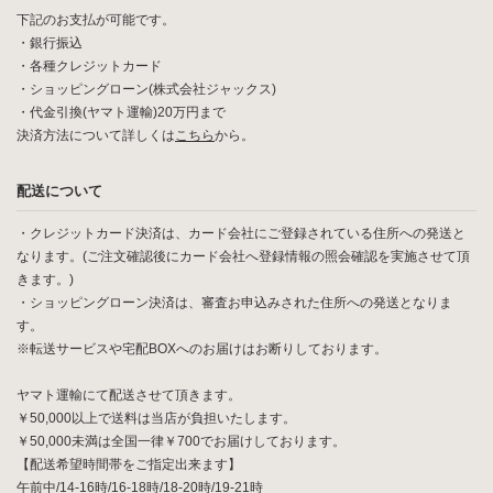
下記のお支払が可能です。
・銀行振込
・各種クレジットカード
・ショッピングローン(株式会社ジャックス)
・代金引換(ヤマト運輸)20万円まで
決済方法について詳しくは
こちら
から。
配送について
・クレジットカード決済は、カード会社にご登録されている住所への発送と
なります。(ご注文確認後にカード会社へ登録情報の照会確認を実施させて頂
きます。)
・ショッピングローン決済は、審査お申込みされた住所への発送となりま
す。
※転送サービスや宅配BOXへのお届けはお断りしております。
ヤマト運輸にて配送させて頂きます。
￥50,000以上で送料は当店が負担いたします。
￥50,000未満は全国一律￥700でお届けしております。
【配送希望時間帯をご指定出来ます】
午前中/14-16時/16-18時/18-20時/19-21時