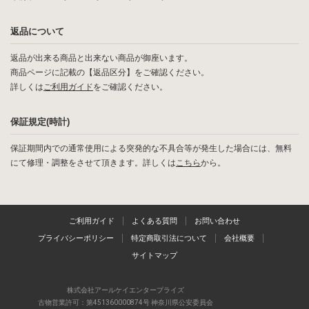
返品について
返品が出来る商品と出来ない商品が御座います。
商品ページに記載の【返品区分】をご確認ください。
詳しくは
ご利用ガイド
をご確認ください。
保証規定(時計)
保証期間内での通常使用による突発的な不具合等が発生した場合には、無料
にて修理・調整をさせて頂きます。詳しくは
こちら
から。
ご利用ガイド
よくある質問
お問い合わせ
プライバシーポリシー
特定商取引法について
会社概要
サイトマップ
株式会社アールケイエンタープライズ
古物営業許可：第451360000874号 神奈川県公安委員会