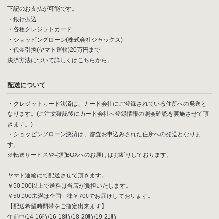
下記のお支払が可能です。
・銀行振込
・各種クレジットカード
・ショッピングローン(株式会社ジャックス)
・代金引換(ヤマト運輸)20万円まで
決済方法について詳しくは
こちら
から。
配送について
・クレジットカード決済は、カード会社にご登録されている住所への発送と
なります。(ご注文確認後にカード会社へ登録情報の照会確認を実施させて頂
きます。)
・ショッピングローン決済は、審査お申込みされた住所への発送となりま
す。
※転送サービスや宅配BOXへのお届けはお断りしております。
ヤマト運輸にて配送させて頂きます。
￥50,000以上で送料は当店が負担いたします。
￥50,000未満は全国一律￥700でお届けしております。
【配送希望時間帯をご指定出来ます】
午前中/14-16時/16-18時/18-20時/19-21時