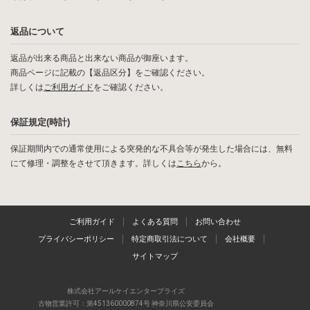
返品について
返品が出来る商品と出来ない商品が御座います。
商品ページに記載の【返品区分】をご確認ください。
詳しくは
ご利用ガイド
をご確認ください。
保証規定(時計)
保証期間内での通常使用による突発的な不具合等が発生した場合には、無料
にて修理・調整をさせて頂きます。詳しくは
こちら
から。
ご利用ガイド
よくある質問
お問い合わせ
プライバシーポリシー
特定商取引法について
会社概要
サイトマップ
株式会社アールケイエンタープライズ
古物営業許可：第451360000874号 神奈川県公安委員会