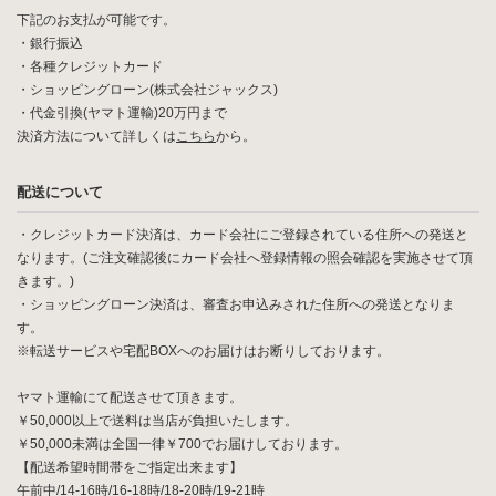
下記のお支払が可能です。
・銀行振込
・各種クレジットカード
・ショッピングローン(株式会社ジャックス)
・代金引換(ヤマト運輸)20万円まで
決済方法について詳しくは
こちら
から。
配送について
・クレジットカード決済は、カード会社にご登録されている住所への発送と
なります。(ご注文確認後にカード会社へ登録情報の照会確認を実施させて頂
きます。)
・ショッピングローン決済は、審査お申込みされた住所への発送となりま
す。
※転送サービスや宅配BOXへのお届けはお断りしております。
ヤマト運輸にて配送させて頂きます。
￥50,000以上で送料は当店が負担いたします。
￥50,000未満は全国一律￥700でお届けしております。
【配送希望時間帯をご指定出来ます】
午前中/14-16時/16-18時/18-20時/19-21時