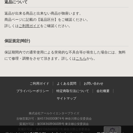
返品について
返品が出来る商品と出来ない商品が御座います。
商品ページに記載の【返品区分】をご確認ください。
詳しくは
ご利用ガイド
をご確認ください。
保証規定(時計)
保証期間内での通常使用による突発的な不具合等が発生した場合には、無料
にて修理・調整をさせて頂きます。詳しくは
こちら
から。
ご利用ガイド
よくある質問
お問い合わせ
プライバシーポリシー
特定商取引法について
会社概要
サイトマップ
株式会社アールケイエンタープライズ
古物営業許可：第451360000874号 神奈川県公安委員会
質屋許可証：第304360906009号 東京都公安委員会
質屋許可証：第451363600051号 神奈川県公安委員会