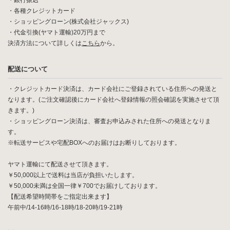
・銀行振込
・各種クレジットカード
・ショッピングローン(株式会社ジャックス)
・代金引換(ヤマト運輸)20万円まで
決済方法について詳しくは
こちら
から。
配送について
・クレジットカード決済は、カード会社にご登録されている住所への発送と
なります。(ご注文確認後にカード会社へ登録情報の照会確認を実施させて頂
きます。)
・ショッピングローン決済は、審査お申込みされた住所への発送となりま
す。
※転送サービスや宅配BOXへのお届けはお断りしております。
ヤマト運輸にて配送させて頂きます。
￥50,000以上で送料は当店が負担いたします。
￥50,000未満は全国一律￥700でお届けしております。
【配送希望時間帯をご指定出来ます】
午前中/14-16時/16-18時/18-20時/19-21時