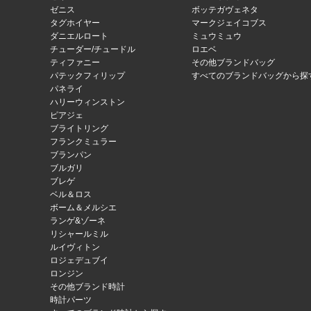
ゼニス
ボッテガヴェネタ
タグホイヤー
マークジェイコブス
ダニエルロート
ミュウミュウ
チューダー/チュードル
ロエベ
ティファニー
その他ブランドバッグ
パテックフィリップ
すべてのブランドバッグから探
パネライ
ハリーウィンストン
ピアジェ
ブライトリング
フランクミュラー
ブランパン
ブルガリ
ブレゲ
ベル＆ロス
ボーム＆メルシエ
ランゲ&ゾーネ
リシャールミル
ルイヴィトン
ロジェデュブイ
ロンジン
その他ブランド時計
時計パーツ