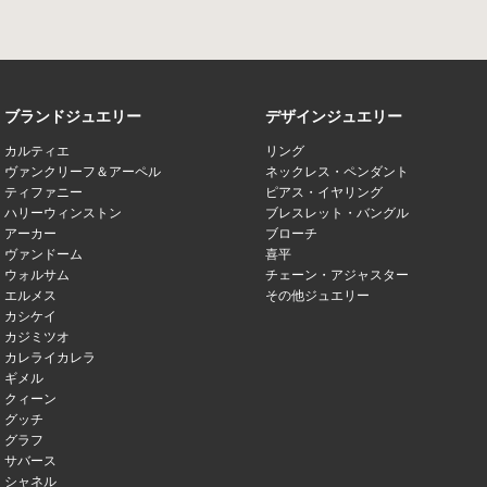
ブランドジュエリー
デザインジュエリー
カルティエ
リング
ヴァンクリーフ＆アーペル
ネックレス・ペンダント
ティファニー
ピアス・イヤリング
ハリーウィンストン
ブレスレット・バングル
アーカー
ブローチ
ヴァンドーム
喜平
ウォルサム
チェーン・アジャスター
エルメス
その他ジュエリー
カシケイ
カジミツオ
カレライカレラ
ギメル
クィーン
グッチ
グラフ
サバース
シャネル