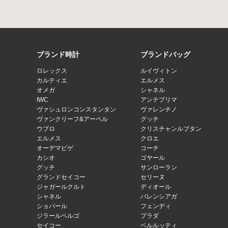
ブランド時計
ブランドバッグ
ロレックス
ルイヴィトン
カルティエ
エルメス
オメガ
シャネル
IWC
アンテプリマ
ヴァシュロンコンスタンタン
ヴァレンチノ
ヴァンクリーフ&アーペル
グッチ
ウブロ
クリスチャンルブタン
エルメス
クロエ
オーデマピゲ
コーチ
カシオ
ゴヤール
グッチ
サンローラン
グランドセイコー
セリーヌ
ジャガールクルト
ディオール
シャネル
バレンシアガ
ショパール
フェンディ
ジラールペルゴ
プラダ
セイコー
ベルルッティ