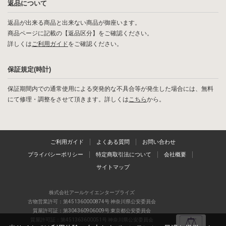
返品について
返品が出来る商品と出来ない商品が御座います。
商品ページに記載の【返品区分】をご確認ください。
詳しくは
ご利用ガイド
をご確認ください。
保証規定(時計)
保証期間内での通常使用による突発的な不具合等が発生した場合には、無料
にて修理・調整をさせて頂きます。詳しくは
こちら
から。
ご利用ガイド
よくある質問
お問い合わせ
プライバシーポリシー
特定商取引法について
会社概要
サイトマップ
株式会社アールケイエンタープライズ
古物営業許可：第451360000874号 神奈川県公安委員会
質屋許可証：第304360906009号 東京都公安委員会
質屋許可証：第451363600051号 神奈川県公安委員会