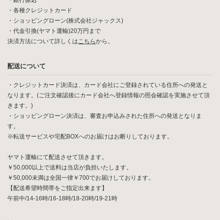
・銀行振込
・各種クレジットカード
・ショッピングローン(株式会社ジャックス)
・代金引換(ヤマト運輸)20万円まで
決済方法について詳しくは
こちら
から。
配送について
・クレジットカード決済は、カード会社にご登録されている住所への発送と
なります。(ご注文確認後にカード会社へ登録情報の照会確認を実施させて頂
きます。)
・ショッピングローン決済は、審査お申込みされた住所への発送となりま
す。
※転送サービスや宅配BOXへのお届けはお断りしております。
ヤマト運輸にて配送させて頂きます。
￥50,000以上で送料は当店が負担いたします。
￥50,000未満は全国一律￥700でお届けしております。
【配送希望時間帯をご指定出来ます】
午前中/14-16時/16-18時/18-20時/19-21時