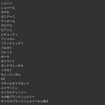
ショーメ
ショパール
タサキ
ダミアーニ
ディオール
デビアス
ピアジェ
ピキョッティ
ブシュロン
フランクミュラー
ブルガリ
フレッド
ポーラ
ポメラート
ポンテヴェッキオ
ミキモト
モニッケンダム
4℃
ラザールダイヤモンド
ルイヴィトン
ロイヤルアッシャー
その他ブランドジュエリー
すべてのブランドジュエリーから探す