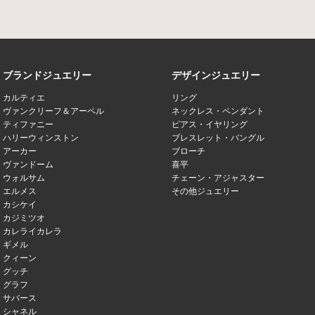
ブランドジュエリー
デザインジュエリー
カルティエ
リング
ヴァンクリーフ＆アーペル
ネックレス・ペンダント
ティファニー
ピアス・イヤリング
ハリーウィンストン
ブレスレット・バングル
アーカー
ブローチ
ヴァンドーム
喜平
ウォルサム
チェーン・アジャスター
エルメス
その他ジュエリー
カシケイ
カジミツオ
カレライカレラ
ギメル
クィーン
グッチ
グラフ
サバース
シャネル