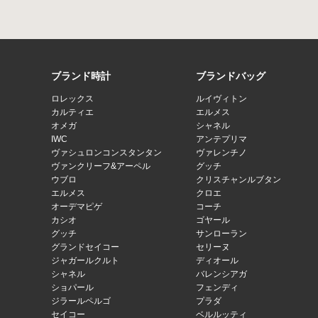
ブランド時計
ブランドバッグ
ロレックス
ルイヴィトン
カルティエ
エルメス
オメガ
シャネル
IWC
アンテプリマ
ヴァシュロンコンスタンタン
ヴァレンチノ
ヴァンクリーフ&アーペル
グッチ
ウブロ
クリスチャンルブタン
エルメス
クロエ
オーデマピゲ
コーチ
カシオ
ゴヤール
グッチ
サンローラン
グランドセイコー
セリーヌ
ジャガールクルト
ディオール
シャネル
バレンシアガ
ショパール
フェンディ
ジラールペルゴ
プラダ
セイコー
ベルルッティ