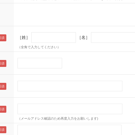
［姓］
［名］
（全角で入力してください）
（メールアドレス確認のため再度入力をお願いします)