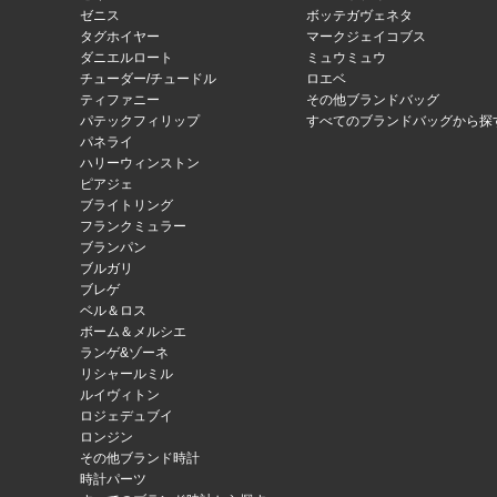
ゼニス
ボッテガヴェネタ
タグホイヤー
マークジェイコブス
ダニエルロート
ミュウミュウ
チューダー/チュードル
ロエベ
ティファニー
その他ブランドバッグ
パテックフィリップ
すべてのブランドバッグから探
パネライ
ハリーウィンストン
ピアジェ
ブライトリング
フランクミュラー
ブランパン
ブルガリ
ブレゲ
ベル＆ロス
ボーム＆メルシエ
ランゲ&ゾーネ
リシャールミル
ルイヴィトン
ロジェデュブイ
ロンジン
その他ブランド時計
時計パーツ