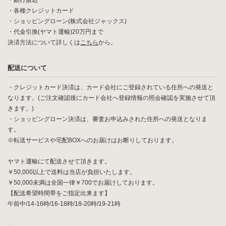
・銀行振込
・各種クレジットカード
・ショッピングローン(株式会社ジャックス)
・代金引換(ヤマト運輸)20万円まで
決済方法について詳しくは
こちら
から。
配送について
・クレジットカード決済は、カード会社にご登録されている住所への発送と
なります。(ご注文確認後にカード会社へ登録情報の照会確認を実施させて頂
きます。)
・ショッピングローン決済は、審査お申込みされた住所への発送となりま
す。
※転送サービスや宅配BOXへのお届けはお断りしております。
ヤマト運輸にて配送させて頂きます。
￥50,000以上で送料は当店が負担いたします。
￥50,000未満は全国一律￥700でお届けしております。
【配送希望時間帯をご指定出来ます】
午前中/14-16時/16-18時/18-20時/19-21時