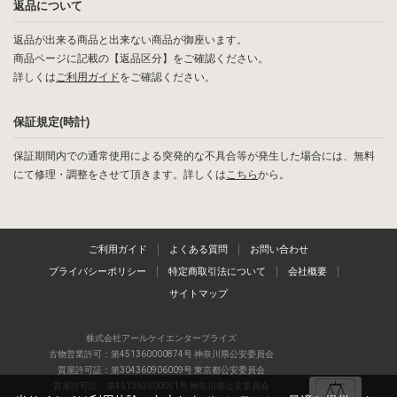
返品について
返品が出来る商品と出来ない商品が御座います。
商品ページに記載の【返品区分】をご確認ください。
詳しくは
ご利用ガイド
をご確認ください。
保証規定(時計)
保証期間内での通常使用による突発的な不具合等が発生した場合には、無料
にて修理・調整をさせて頂きます。詳しくは
こちら
から。
ご利用ガイド
よくある質問
お問い合わせ
プライバシーポリシー
特定商取引法について
会社概要
サイトマップ
株式会社アールケイエンタープライズ
古物営業許可：第451360000874号 神奈川県公安委員会
質屋許可証：第304360906009号 東京都公安委員会
質屋許可証：第451363600051号 神奈川県公安委員会