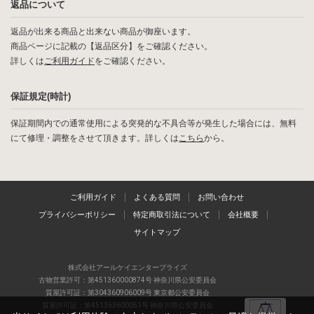
返品について
返品が出来る商品と出来ない商品が御座います。
商品ページに記載の【返品区分】をご確認ください。
詳しくは
ご利用ガイド
をご確認ください。
保証規定(時計)
保証期間内での通常使用による突発的な不具合等が発生した場合には、無料
にて修理・調整をさせて頂きます。詳しくは
こちら
から。
ご利用ガイド
よくある質問
お問い合わせ
プライバシーポリシー
特定商取引法について
会社概要
サイトマップ
株式会社アールケイエンタープライズ
古物営業許可：第451360000874号 神奈川県公安委員会
質屋許可証：第304360906009号 東京都公安委員会
質屋許可証：第451363600051号 神奈川県公安委員会