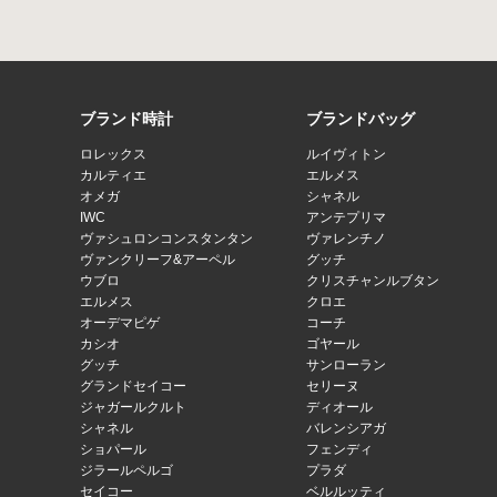
ブランド時計
ブランドバッグ
ロレックス
ルイヴィトン
カルティエ
エルメス
オメガ
シャネル
IWC
アンテプリマ
ヴァシュロンコンスタンタン
ヴァレンチノ
ヴァンクリーフ&アーペル
グッチ
ウブロ
クリスチャンルブタン
エルメス
クロエ
オーデマピゲ
コーチ
カシオ
ゴヤール
グッチ
サンローラン
グランドセイコー
セリーヌ
ジャガールクルト
ディオール
シャネル
バレンシアガ
ショパール
フェンディ
ジラールペルゴ
プラダ
セイコー
ベルルッティ