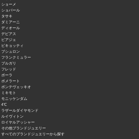
ショーメ
ショパール
タサキ
ダミアーニ
ディオール
デビアス
ピアジェ
ピキョッティ
ブシュロン
フランクミュラー
ブルガリ
フレッド
ポーラ
ポメラート
ポンテヴェッキオ
ミキモト
モニッケンダム
4℃
ラザールダイヤモンド
ルイヴィトン
ロイヤルアッシャー
その他ブランドジュエリー
すべてのブランドジュエリーから探す