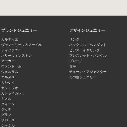
ブランドジュエリー
デザインジュエリー
カルティエ
リング
ヴァンクリーフ＆アーペル
ネックレス・ペンダント
ティファニー
ピアス・イヤリング
ハリーウィンストン
ブレスレット・バングル
アーカー
ブローチ
ヴァンドーム
喜平
ウォルサム
チェーン・アジャスター
エルメス
その他ジュエリー
カシケイ
カジミツオ
カレライカレラ
ギメル
クィーン
グッチ
グラフ
サバース
シャネル