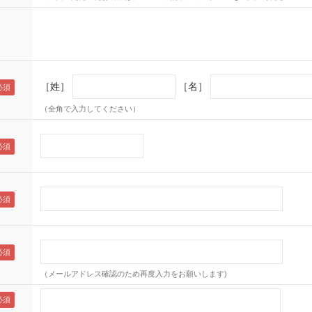
［姓］
［名］
（全角で入力してください）
（メールアドレス確認のため再度入力をお願いします)