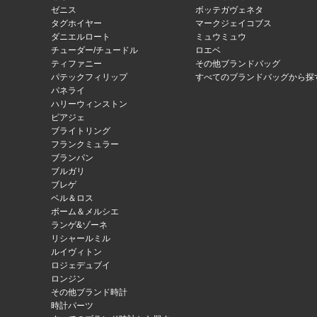
ゼニス
ボッテガヴェネタ
タグホイヤー
マークジェイコブス
ダニエルロート
ミュウミュウ
チューダー/チュードル
ロエベ
ティファニー
その他ブランドバッグ
パテックフィリップ
すべてのブランドバッグから探
パネライ
ハリーウィンストン
ピアジェ
ブライトリング
フランクミュラー
ブランパン
ブルガリ
ブレゲ
ベル＆ロス
ボーム＆メルシエ
ランゲ&ゾーネ
リシャールミル
ルイヴィトン
ロジェデュブイ
ロンジン
その他ブランド時計
時計パーツ