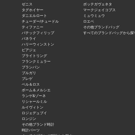
ゼニス
ボッテガヴェネタ
タグホイヤー
マークジェイコブス
ダニエルロート
ミュウミュウ
チューダー/チュードル
ロエベ
ティファニー
その他ブランドバッグ
パテックフィリップ
すべてのブランドバッグから探
パネライ
ハリーウィンストン
ピアジェ
ブライトリング
フランクミュラー
ブランパン
ブルガリ
ブレゲ
ベル＆ロス
ボーム＆メルシエ
ランゲ&ゾーネ
リシャールミル
ルイヴィトン
ロジェデュブイ
ロンジン
その他ブランド時計
時計パーツ