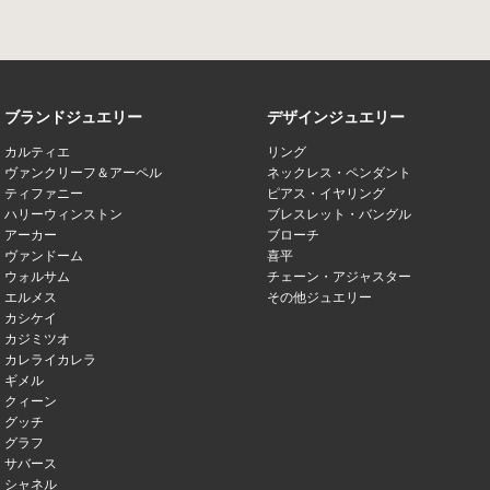
ブランドジュエリー
デザインジュエリー
カルティエ
リング
ヴァンクリーフ＆アーペル
ネックレス・ペンダント
ティファニー
ピアス・イヤリング
ハリーウィンストン
ブレスレット・バングル
アーカー
ブローチ
ヴァンドーム
喜平
ウォルサム
チェーン・アジャスター
エルメス
その他ジュエリー
カシケイ
カジミツオ
カレライカレラ
ギメル
クィーン
グッチ
グラフ
サバース
シャネル