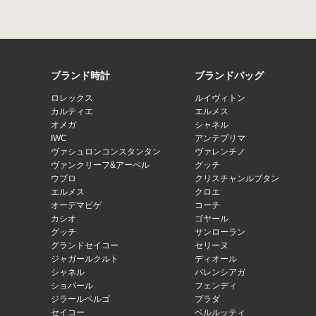
ブランド時計
ブランドバッグ
ロレックス
ルイヴィトン
カルティエ
エルメス
オメガ
シャネル
IWC
アンテプリマ
ヴァシュロンコンスタンタン
ヴァレンチノ
ヴァンクリーフ&アーペル
グッチ
ウブロ
クリスチャンルブタン
エルメス
クロエ
オーデマピゲ
コーチ
カシオ
ゴヤール
グッチ
サンローラン
グランドセイコー
セリーヌ
ジャガールクルト
ディオール
シャネル
バレンシアガ
ショパール
フェンディ
ジラールペルゴ
プラダ
セイコー
ベルルッティ