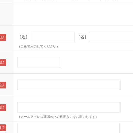
［姓］
［名］
（全角で入力してください）
（メールアドレス確認のため再度入力をお願いします)