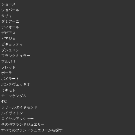
ショーメ
ショパール
タサキ
ダミアーニ
ディオール
デビアス
ピアジェ
ピキョッティ
ブシュロン
フランクミュラー
ブルガリ
フレッド
ポーラ
ポメラート
ポンテヴェッキオ
ミキモト
モニッケンダム
4℃
ラザールダイヤモンド
ルイヴィトン
ロイヤルアッシャー
その他ブランドジュエリー
すべてのブランドジュエリーから探す