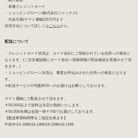
・銀行振込
・各種クレジットカード
・ショッピングローン(株式会社ジャックス)
・代金引換(ヤマト運輸)20万円まで
決済方法について詳しくは
こちら
から。
配送について
・クレジットカード決済は、カード会社にご登録されている住所への発送と
なります。(ご注文確認後にカード会社へ登録情報の照会確認を実施させて頂
きます。)
・ショッピングローン決済は、審査お申込みされた住所への発送となりま
す。
※転送サービスや宅配BOXへのお届けはお断りしております。
ヤマト運輸にて配送させて頂きます。
￥50,000以上で送料は当店が負担いたします。
￥50,000未満は全国一律￥700でお届けしております。
【配送希望時間帯をご指定出来ます】
午前中/14-16時/16-18時/18-20時/19-21時