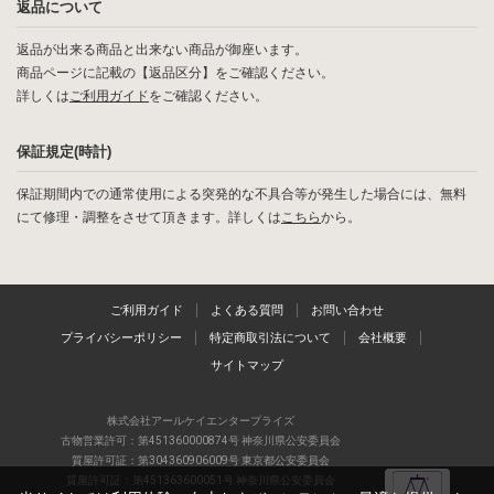
返品について
返品が出来る商品と出来ない商品が御座います。
商品ページに記載の【返品区分】をご確認ください。
詳しくは
ご利用ガイド
をご確認ください。
保証規定(時計)
保証期間内での通常使用による突発的な不具合等が発生した場合には、無料
にて修理・調整をさせて頂きます。詳しくは
こちら
から。
ご利用ガイド
よくある質問
お問い合わせ
プライバシーポリシー
特定商取引法について
会社概要
サイトマップ
株式会社アールケイエンタープライズ
古物営業許可：第451360000874号 神奈川県公安委員会
質屋許可証：第304360906009号 東京都公安委員会
質屋許可証：第451363600051号 神奈川県公安委員会